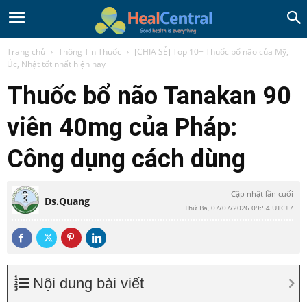
Trang chủ
Thông Tin Thuốc
[CHIA SẺ] Top 10+ Thuốc bổ não của Mỹ,
Úc, Nhật tốt nhất hiện nay
Thuốc bổ não Tanakan 90
viên 40mg của Pháp:
Công dụng cách dùng
Cập nhật lần cuối
Ds.Quang
Thứ Ba, 07/07/2026 09:54 UTC+7
Nội dung bài viết