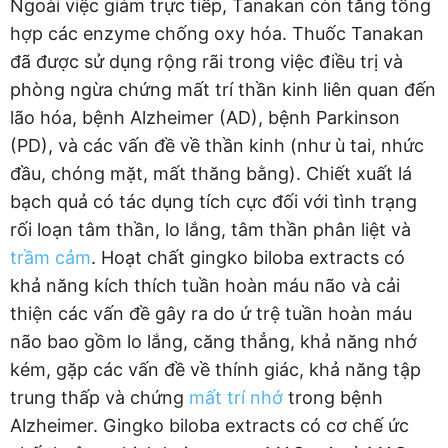
Ngoài việc giảm trực tiếp, Tanakan còn tăng tổng
hợp các enzyme chống oxy hóa. Thuốc Tanakan
đã được sử dụng rộng rãi trong việc điều trị và
phòng ngừa chứng mất trí thần kinh liên quan đến
lão hóa, bệnh Alzheimer (AD), bệnh Parkinson
(PD), và các vấn đề về thần kinh (như ù tai, nhức
đầu, chóng mặt, mất thăng bằng). Chiết xuất lá
bạch quả có tác dụng tích cực đối với tình trạng
rối loạn tâm thần, lo lắng, tâm thần phân liệt và
trầm cảm
. Hoạt chất gingko biloba extracts có
khả năng kích thích tuần hoàn máu não và cải
thiện các vấn đề gây ra do ứ trệ tuần hoàn máu
não bao gồm lo lắng, căng thẳng, khả năng nhớ
kém, gặp các vấn đề về thính giác, khả năng tập
trung thấp và chứng
mất trí nhớ
trong bệnh
Alzheimer. Gingko biloba extracts có cơ chế ức