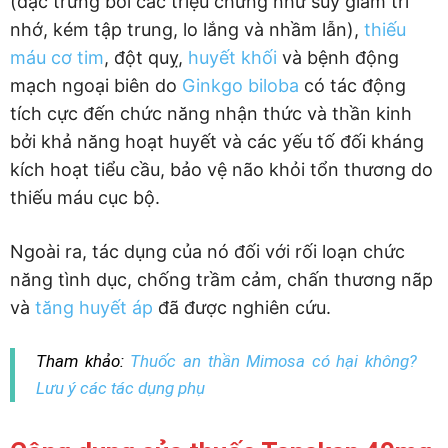
(đặc trưng bởi các triệu chứng như suy giảm trí
nhớ, kém tập trung, lo lắng và nhầm lẫn),
thiếu
máu cơ tim
, đột quỵ,
huyết khối
và bệnh động
mạch ngoại biên do
Ginkgo biloba
có tác động
tích cực đến chức năng nhận thức và thần kinh
bởi khả năng hoạt huyết và các yếu tố đối kháng
kích hoạt tiểu cầu, bảo vệ não khỏi tổn thương do
thiếu máu cục bộ.
Ngoài ra, tác dụng của nó đối với rối loạn chức
năng tình dục, chống trầm cảm, chấn thương nãp
và
tăng huyết áp
đã được nghiên cứu.
Tham khảo:
Thuốc an thần Mimosa có hại không?
Lưu ý các tác dụng phụ