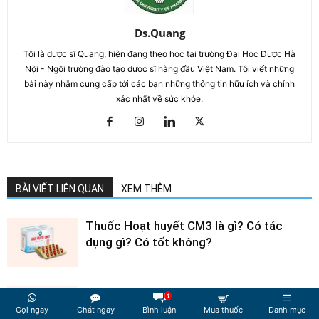
Ds.Quang
Tôi là dược sĩ Quang, hiện đang theo học tại trường Đại Học Dược Hà
Nội - Ngôi trường đào tạo dược sĩ hàng đầu Việt Nam. Tôi viết những
bài này nhằm cung cấp tới các bạn những thông tin hữu ích và chính
xác nhất về sức khỏe.
BÀI VIẾT LIÊN QUAN
XEM THÊM
Thuốc Hoạt huyết CM3 là gì? Có tác
dụng gì? Có tốt không?
Thuốc Halozam là gì? Giá bao nhiêu? Có
1
tác dụng gì?
Gọi ngay
Chát ngay
Bình luận
Mua thuốc
Danh mục