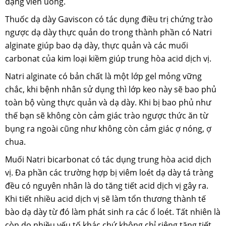
dạng viên uống.
Thuốc dạ dày Gaviscon có tác dụng điều trị chứng trào
ngược dạ dày thực quản do trong thành phần có Natri
alginate giúp bao dạ dày, thực quản và các muối
carbonat của kim loại kiềm giúp trung hòa acid dịch vị.
Natri alginate có bản chất là một lớp gel mỏng vững
chắc, khi bệnh nhân sử dụng thì lớp keo này sẽ bao phủ
toàn bộ vùng thực quản và dạ dày. Khi bị bao phủ như
thế bạn sẽ không còn cảm giác trào ngược thức ăn từ
bụng ra ngoài cũng như không còn cảm giác ợ nóng, ợ
chua.
Muối Natri bicarbonat có tác dụng trung hòa acid dịch
vị. Đa phần các trường hợp bị viêm loét dạ dày tá tràng
đều có nguyên nhân là do tăng tiết acid dịch vị gây ra.
Khi tiết nhiều acid dịch vị sẽ làm tổn thương thành tế
bào dạ dày từ đó làm phát sinh ra các ổ loét. Tất nhiên là
còn do nhiều yếu tố khác chứ không chỉ riêng tăng tiết