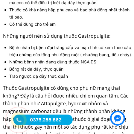
mà còn có thể điều trị loét dạ dày thực quản.
Thuốc có khả năng hấp phụ cao và bao phủ đồng nhất thành
tế bào.
Có thể dùng cho trẻ em
Những người nên sử dụng thuốc Gastropulgite:
Bệnh nhân bị bệnh đại tràng cấp và mạn tính có kèm theo các
triệu chứng của tăng nhu động ruột ( chướng bụng, tiêu chảy)
Những bệnh nhân đang dùng thuốc NSAIDS
Bỏng rát dạ dày, thực quản
Trào ngược dạ dày thực quản
Thuốc Gastropulgite có dùng cho phụ nữ mang thai
không? Đây là câu hỏi được nhiều chị em quan tâm. Các
thành phần như Attapulgite, hydroxit nhôm và
magnesium carbonat đều là những thành phần không
hấp thu, tuy nhiên khi sử dụng thuốc ở giai đoạn mang
0375.288.862
thai thì thuốc gây nên một số tác dụng phụ rất khó chịu