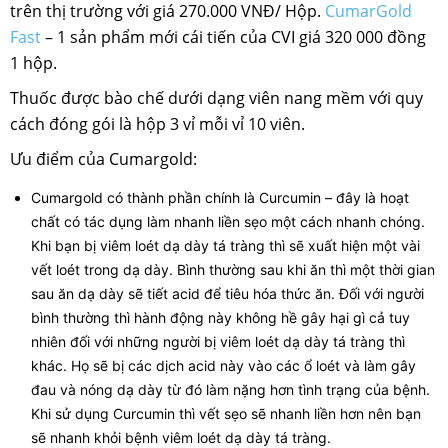
trên thị trường với giá 270.000 VNĐ/ Hộp.
CumarGold
Fast
– 1 sản phẩm mới cái tiến của CVI giá 320 000 đồng
1 hộp.
Thuốc được bào chế dưới dạng viên nang mềm với quy
cách đóng gói là hộp 3 vỉ mỗi vỉ 10 viên.
Ưu điểm của Cumargold:
Cumargold có thành phần chính là Curcumin – đây là hoạt
chất có tác dụng làm nhanh liền sẹo một cách nhanh chóng.
Khi bạn bị viêm loét dạ dày tá tràng thì sẽ xuất hiện một vài
vết loét trong dạ dày. Bình thường sau khi ăn thì một thời gian
sau ăn dạ dày sẽ tiết acid để tiêu hóa thức ăn. Đối với người
bình thường thì hành động này không hề gây hại gì cả tuy
nhiên đối với những người bị viêm loét dạ dày tá tràng thì
khác. Họ sẽ bị các dịch acid này vào các ổ loét và làm gây
đau và nóng dạ dày từ đó làm nặng hơn tình trạng của bệnh.
Khi sử dụng Curcumin thì vết sẹo sẽ nhanh liền hơn nên bạn
sẽ nhanh khỏi bệnh viêm loét dạ dày tá tràng.