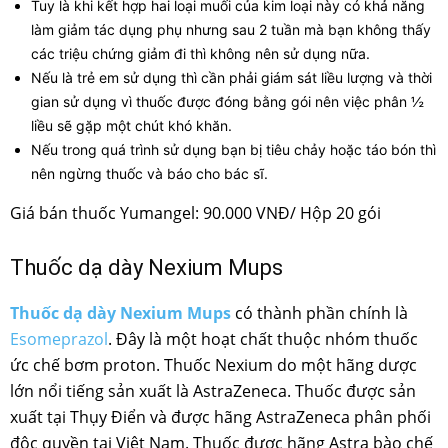
Tuy là khi kết hợp hai loại muối của kim loại này có khả năng
làm giảm tác dụng phụ nhưng sau 2 tuần mà bạn không thấy
các triệu chứng giảm đi thì không nên sử dụng nữa.
Nếu là trẻ em sử dụng thì cần phải giám sát liều lượng và thời
gian sử dụng vì thuốc được đóng bằng gói nên việc phân ½
liều sẽ gặp một chút khó khăn.
Nếu trong quá trình sử dụng bạn bị tiêu chảy hoặc táo bón thì
nên ngừng thuốc và báo cho bác sĩ.
Giá bán thuốc Yumangel: 90.000 VNĐ/ Hộp 20 gói
Thuốc dạ dày Nexium Mups
Thuốc dạ dày Nexium Mups
có thành phần chính là
Esomeprazol
. Đây là một hoạt chất thuộc nhóm thuốc
ức chế bơm proton. Thuốc Nexium do một hãng dược
lớn nổi tiếng sản xuất là AstraZeneca. Thuốc được sản
xuất tại Thụy Điển và được hãng AstraZeneca phân phối
độc quyền tại Việt Nam. Thuốc được hãng Astra bào chế