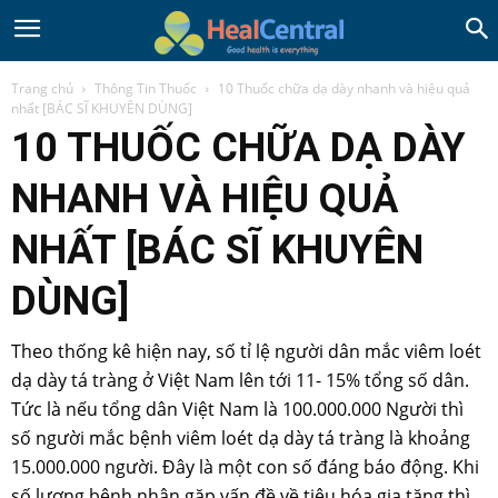
Trang chủ
Thông Tin Thuốc
10 Thuốc chữa dạ dày nhanh và hiệu quả
nhất [BÁC SĨ KHUYÊN DÙNG]
10 THUỐC CHỮA DẠ DÀY
NHANH VÀ HIỆU QUẢ
NHẤT [BÁC SĨ KHUYÊN
DÙNG]
Theo thống kê hiện nay, số tỉ lệ người dân mắc viêm loét
dạ dày tá tràng ở Việt Nam lên tới 11- 15% tổng số dân.
Tức là nếu tổng dân Việt Nam là 100.000.000 Người thì
số người mắc bệnh viêm loét dạ dày tá tràng là khoảng
15.000.000 người. Đây là một con số đáng báo động. Khi
số lượng bệnh nhân gặp vấn đề về tiêu hóa gia tăng thì