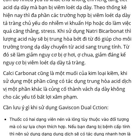
acid dạ dày mà bạn bị viêm loét dạ dày. Theo thống kê
hiện nay thì đa phần các trường hợp bị viêm loét dạ dày
tá tràng chủ yếu do nhiễm vi khuẩn Hp hoặc do làm việc
quá căng thẳng, stress. Khi sử dụng Natri Bicarbonat thì
lượng acid này sẽ bị trung hòa bớt đi từ đó giúp cho môi
trường trong dạ dày chuyển từ acid sang trung tính. Từ
đó sẽ làm giảm nguy cơ bị ợ hơi, ợ chua, giảm đáng kể
nguy cơ bị viêm loét dạ dày tá tràng.
Calci Carbonat cũng là một muối của kim loại kiềm, khi
sử dụng một phần cũng có tác dụng trung hòa acid dịch
vị một phần khác là củng cố thành vách dạ dày không
cho các yếu tố bất lợi xâm phạm.
Cần lưu ý gì khi sử dụng Gaviscon Dual Cction:
Thuốc có hai dạng viên nén và lỏng tùy thuộc vào đối tượng
mà có sự lựa chọn thích hợp. Nếu bạn đang bị bệnh cấp tính
thì nên sử dụng dạng dung dịch sẽ có tác dụng nhanh hơn là