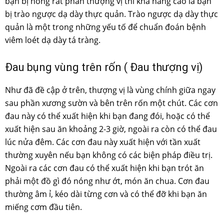
bạn bị nóng rát phần thượng vị thì khả năng cao là bạn
bị trào ngược dạ dày thực quản. Trào ngược dạ dày thực
quản là một trong những yếu tố để chuẩn đoán bệnh
viêm loét dạ dày tá tràng.
Đau bụng vùng trên rốn ( Đau thượng vị)
Như đã đề cập ở trên, thượng vị là vùng chính giữa ngay
sau phần xương sườn và bên trên rốn một chút. Các cơn
đau này có thể xuất hiện khi bạn đang đói, hoặc có thể
xuất hiện sau ăn khoảng 2-3 giờ, ngoài ra còn có thể đau
lúc nửa đêm. Các cơn đau này xuất hiện với tần xuất
thường xuyên nếu bạn không có các biện pháp điều trị.
Ngoài ra các cơn đau có thể xuất hiện khi bạn trót ăn
phải một đồ gì đó nóng như ớt, món ăn chua. Cơn đau
thường âm ỉ, kéo dài từng cơn và có thể đỡ khi bạn ăn
miếng cơm đầu tiên.