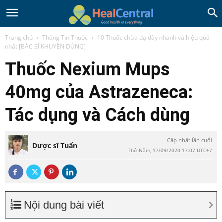
Trang chủ
Thông Tin Thuốc
10 Thuốc chữa dạ dày nhanh và hiệu quả
nhất [BÁC SĨ KHUYÊN DÙNG]
Thuốc Nexium Mups
40mg của Astrazeneca:
Tác dụng và Cách dùng
Cập nhật lần cuối
Dược sĩ Tuấn
Thứ Năm, 17/09/2020 17:07 UTC+7
Nội dung bài viết