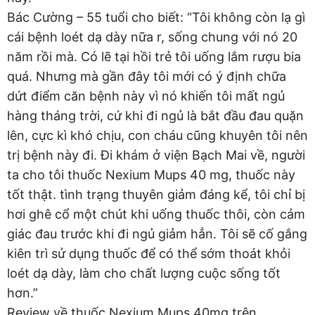
Bác Cường – 55 tuổi cho biết: “Tôi không còn lạ gì
cái bệnh loét dạ dày nữa r, sống chung với nó 20
năm rồi mà. Có lẽ tại hồi trẻ tôi uống lắm rượu bia
quá. Nhưng mà gần đây tôi mới có ý định chữa
dứt điểm căn bệnh này vì nó khiến tôi mất ngủ
hàng tháng trời, cứ khi đi ngủ là bắt đầu đau quặn
lên, cực kì khó chịu, con cháu cũng khuyên tôi nên
trị bệnh này đi. Đi khám ở viện Bạch Mai về, người
ta cho tôi thuốc Nexium Mups 40 mg, thuốc này
tốt thật. tình trạng thuyên giảm đáng kể, tôi chỉ bị
hơi ghê cổ một chút khi uống thuốc thôi, còn cảm
giác đau trước khi đi ngủ giảm hẳn. Tôi sẽ cố gắng
kiên trì sử dụng thuốc để có thể sớm thoát khỏi
loét dạ dày, làm cho chất lượng cuộc sống tốt
hơn.”
Review về thuốc Nexium Mups 40mg trên