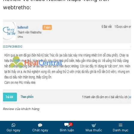
webtretho:
Review của khách hàng
2
Ngày viết:
Gọi ngay
Chát ngay
Bình luận
Mua thuốc
Danh mục