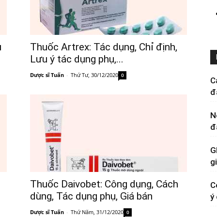
u
Thuốc Artrex: Tác dụng, Chỉ định,
Lưu ý tác dụng phụ,...
Dược sĩ Tuấn
-
Thứ Tư, 30/12/2020
0
C
đ
N
đ
G
g
Thuốc Daivobet: Công dụng, Cách
C
dùng, Tác dụng phụ, Giá bán
ý
Dược sĩ Tuấn
-
Thứ Năm, 31/12/2020
0