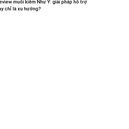
eview muối kiềm Như Ý: giải pháp hỗ trợ
ay chỉ là xu hướng?