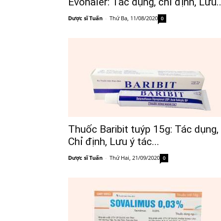
Evohaler: Tác dụng, chỉ định, Lưu..
Dược sĩ Tuấn
-
Thứ Ba, 11/08/2020
0
Thuốc Baribit tuýp 15g: Tác dụng,
Chỉ định, Lưu ý tác...
Dược sĩ Tuấn
-
Thứ Hai, 21/09/2020
0