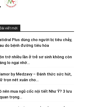
Bài viết mới
atidral Plus dùng cho người bị tiêu chảy,
au do bệnh đường tiêu hóa
ôn trớ nhiều lần ở trẻ sơ sinh không còn
áng lo ngại nhờ...
lamor by Medzavy – Đánh thức sức hút,
iữ trọn nét xuân cho...
ó nên mua ngũ cốc nội tiết Như Ý? 3 lưu
 quan trọng...