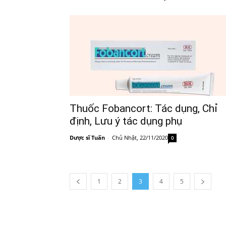
Thuốc Fobancort: Tác dụng, Chỉ
định, Lưu ý tác dụng phụ
Dược sĩ Tuấn
-
Chủ Nhật, 22/11/2020
0
1
2
3
4
5