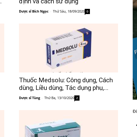
.
định và cách sử dụng
Dược sĩ Bích Ngọc
-
Thứ Sáu, 18/09/2020
0
Thuốc Medsolu: Công dụng, Cách
dùng, Liều dùng, Tác dụng phụ,...
Dược sĩ Tùng
-
Thứ Ba, 13/10/2020
2
Đố