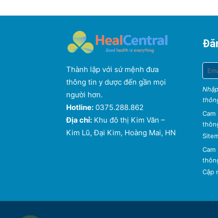
Đăn
Thành lập với sứ mệnh đưa
thông tin y dược đến gần mọi
Nhập
người hơn.
thông
Hotline:
0375.288.862
Cam 
Địa chỉ:
Khu đô thị Kim Văn –
thông
Kim Lũ, Đại Kim, Hoàng Mai, HN
Site
Cam 
thông
Cập n