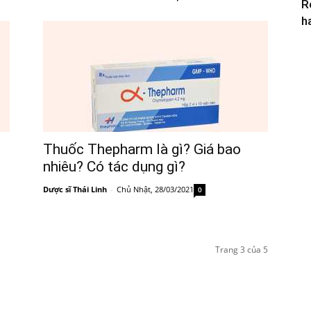
R
h
Thuốc Thepharm là gì? Giá bao
nhiêu? Có tác dụng gì?
Dược sĩ Thái Linh
-
Chủ Nhật, 28/03/2021
0
Trang 3 của 5