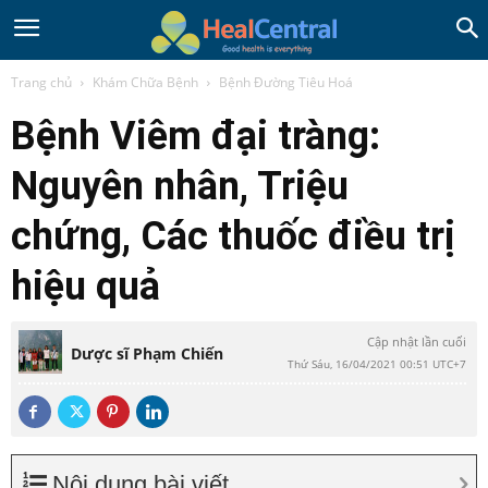
Trang chủ
Khám Chữa Bệnh
Bệnh Đường Tiêu Hoá
Bệnh Viêm đại tràng:
Nguyên nhân, Triệu
chứng, Các thuốc điều trị
hiệu quả
Cập nhật lần cuối
Dược sĩ Phạm Chiến
Thứ Sáu, 16/04/2021 00:51 UTC+7
Nội dung bài viết