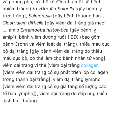
và phong phú, có thể kế đến như một số bệnh
nhiễm trùng (do vi khuẩn
Shigella
[gây bệnh lỵ
trực trùng],
Salmonella
[gây bệnh thương hàn],
Clostridium
difficile
[gây viêm đại tràng giả mạc]
…, amip
Entamoeba histolytica
[gây bệnh lỵ
amip]), bệnh viêm đường ruột (IBD) (bao gồm
bệnh Crohn và viêm loét đại tràng), thiếu máu cục
bộ đại tràng [gây bệnh viêm đại tràng do thiếu
máu cục bộ, có thể làm cho bệnh nhân tử vong],
viêm đại tràng vi thể (viêm đại tràng
collagen
[viêm viêm đại tràng có sự phát triển lớp collagen
trong thành đại tràng], viêm đại tràng lympho
[viêm viêm đại tràng có sự gia tăng số lượng các
tế bào lympho]), viêm đại tràng do đáp ứng miễn
dịch bất thường.