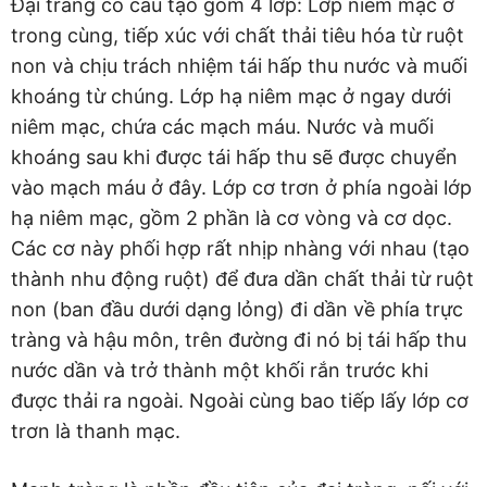
Đại tràng có cấu tạo gồm 4 lớp: Lớp niêm mạc ở
trong cùng, tiếp xúc với chất thải tiêu hóa từ ruột
non và chịu trách nhiệm tái hấp thu nước và muối
khoáng từ chúng. Lớp hạ niêm mạc ở ngay dưới
niêm mạc, chứa các mạch máu. Nước và muối
khoáng sau khi được tái hấp thu sẽ được chuyển
vào mạch máu ở đây. Lớp cơ trơn ở phía ngoài lớp
hạ niêm mạc, gồm 2 phần là cơ vòng và cơ dọc.
Các cơ này phối hợp rất nhịp nhàng với nhau (tạo
thành nhu động ruột) để đưa dần chất thải từ ruột
non (ban đầu dưới dạng lỏng) đi dần về phía trực
tràng và hậu môn, trên đường đi nó bị tái hấp thu
nước dần và trở thành một khối rắn trước khi
được thải ra ngoài. Ngoài cùng bao tiếp lấy lớp cơ
trơn là thanh mạc.