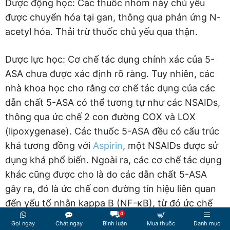
Dược động học: Các thuốc nhóm này chủ yếu
được chuyển hóa tại gan, thông qua phản ứng N-
acetyl hóa. Thải trừ thuốc chủ yếu qua thận.
Dược lực học: Cơ chế tác dụng chính xác của 5-
ASA chưa được xác định rõ ràng. Tuy nhiên, các
nhà khoa học cho rằng cơ chế tác dụng của các
dẫn chất 5-ASA có thể tương tự như các NSAIDs,
thông qua ức chế 2 con đường COX và LOX
(lipoxygenase). Các thuốc 5-ASA đều có cấu trúc
khá tương đồng với
Aspirin
, một NSAIDs được sử
dụng khá phổ biến. Ngoài ra, các cơ chế tác dụng
khác cũng được cho là do các dẫn chất 5-ASA
gây ra, đó là ức chế con đường tín hiệu liên quan
đến yếu tố nhân kappa B (NF-κB), từ đó ức chế
0
sự tổng hợp ra các cyctokine tiền viêm, làm điều
Gọi ngay
Chát ngay
Bình luận
Mua thuốc
Danh mục