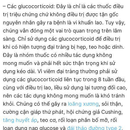
– Các glucocorticoid: Đây là chỉ là các thuốc điều
trị triệu chứng chứ không điều trị được tận gốc
nguyên nhân gây ra bệnh là vi khuẩn lao. Tuy vậy,
chúng vẫn đóng một vai trò quan trọng trên lâm
sàng. Chỉ sử dụng các glucocorticoid để điều trị
khi có hiện tượng đại tràng bị hẹp, teo hoặc dính.
Đây là nhóm thuốc có nhiều tác dụng không
mong muốn và phải hết sức thận trọng khi sử
dụng kéo dài. Vì viêm đại tràng thường phải sử
dụng các glucocorticoid liên tục trong 8 tuần đầu,
cùng với điều trị lao, liều sử dụng lại tương đối cao,
nên các tác dụng không mong muốn là khó tránh
khỏi. Chúng có thể gây ra
loãng xương
, sỏi thận,
cường cận giáp thứ phát, hội chứng giả Cushing,
tăng huyết áp
, teo cơ, rối loạn phân bố mỡ, rối
loạn dung nạp glucose và
đái tháo đường type 2
,