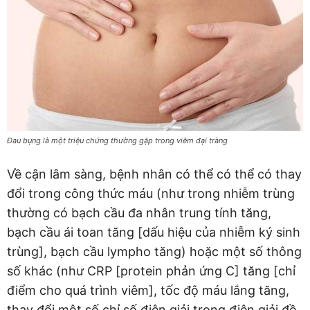
Đau bụng là một triệu chứng thường gặp trong viêm đại tràng
Về cận lâm sàng, bệnh nhân có thể có thể có thay
đổi trong công thức máu (như trong nhiễm trùng
thường có bạch cầu đa nhân trung tính tăng,
bạch cầu ái toan tăng [dấu hiệu của nhiễm ký sinh
trùng], bạch cầu lympho tăng) hoặc một số thông
số khác (như CRP [protein phản ứng C] tăng [chỉ
điểm cho quá trình viêm], tốc độ máu lắng tăng,
thay đổi một số chỉ số điện giải trong điện giải đồ