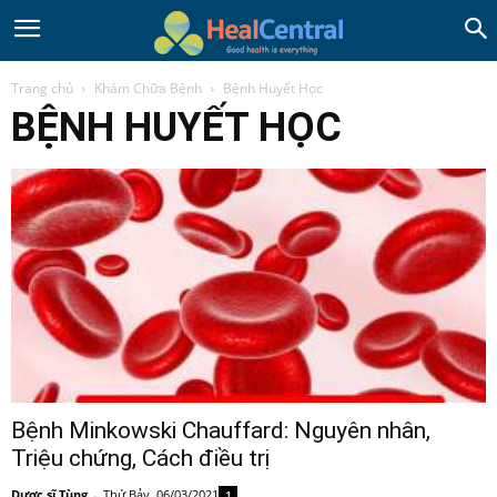
Trang chủ
Khám Chữa Bệnh
Bệnh Huyết Học
BỆNH HUYẾT HỌC
Bệnh Minkowski Chauffard: Nguyên nhân,
Triệu chứng, Cách điều trị
Dược sĩ Tùng
-
Thứ Bảy, 06/03/2021
1