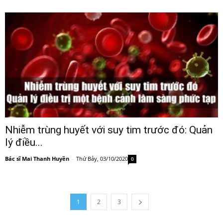
Nhiễm trùng huyết với suy tim trước đó: Quản
lý điều...
Bác sĩ Mai Thanh Huyền
-
Thứ Bảy, 03/10/2020
0
1
2
3