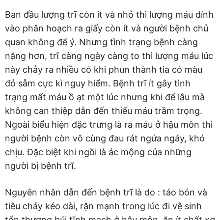
Ban đầu lượng trĩ còn ít và nhỏ thì lượng máu dính
vào phân hoạch ra giấy còn ít và người bệnh chủ
quan không để ý. Nhưng tình trạng bệnh càng
nặng hơn, trĩ càng ngày càng to thì lượng máu lúc
này chảy ra nhiều có khi phun thành tia có màu
đỏ sẫm cực kì nguy hiểm. Bệnh trĩ ít gây tình
trạng mất máu ồ ạt một lúc nhưng khi để lâu mà
không can thiệp dẫn đến thiếu máu trầm trọng.
Ngoài biểu hiện đặc trưng là ra máu ở hậu môn thì
người bệnh còn vô cùng đau rát ngứa ngáy, khó
chịu. Đặc biệt khi ngồi là ác mộng của những
người bị bệnh trĩ.
Nguyên nhân dẫn đến bệnh trĩ là do : táo bón và
tiêu chảy kéo dài, rặn mạnh trong lúc đi vệ sinh
tổn thương búi tĩnh mạch ở hậu môn, ăn ít chất xơ