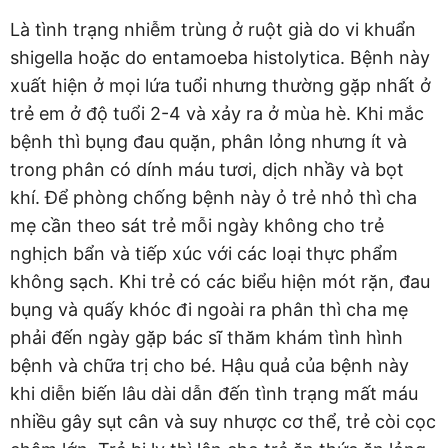
Là tình trạng nhiễm trùng ở ruột già do vi khuẩn
shigella hoặc do entamoeba histolytica. Bệnh này
xuất hiện ở mọi lứa tuổi nhưng thường gặp nhất ở
trẻ em ở độ tuổi 2-4 và xảy ra ở mùa hè. Khi mắc
bệnh thì bụng đau quặn, phân lỏng nhưng ít và
trong phân có dính máu tươi, dịch nhầy và bọt
khí. Để phòng chống bệnh này ỏ trẻ nhỏ thì cha
mẹ cần theo sát trẻ mỗi ngày không cho trẻ
nghịch bẩn và tiếp xúc với các loại thực phẩm
không sạch. Khi trẻ có các biểu hiện mót rặn, đau
bụng và quấy khóc đi ngoài ra phân thì cha mẹ
phải đến ngày gặp bác sĩ thăm khám tình hình
bệnh và chữa trị cho bé. Hậu quả của bệnh này
khi diễn biến lâu dài dẫn đến tình trạng mất máu
nhiều gây sụt cân và suy nhược cơ thể, trẻ còi cọc