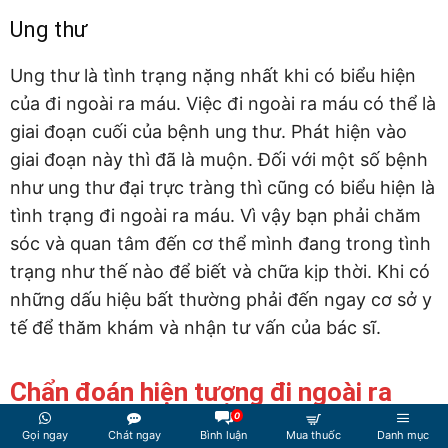
Ung thư
Ung thư là tình trạng nặng nhất khi có biểu hiện
của đi ngoài ra máu. Việc đi ngoài ra máu có thể là
giai đoạn cuối của bệnh ung thư. Phát hiện vào
giai đoạn này thì đã là muộn. Đối với một số bệnh
như ung thư đại trực tràng thì cũng có biểu hiện là
tình trạng đi ngoài ra máu. Vì vậy bạn phải chăm
sóc và quan tâm đến cơ thể mình đang trong tình
trạng như thế nào để biết và chữa kịp thời. Khi có
những dấu hiệu bất thường phải đến ngay cơ sở y
tế để thăm khám và nhận tư vấn của bác sĩ.
Chẩn đoán hiện tượng đi ngoài ra
0
máu
Gọi ngay
Chát ngay
Bình luận
Mua thuốc
Danh mục