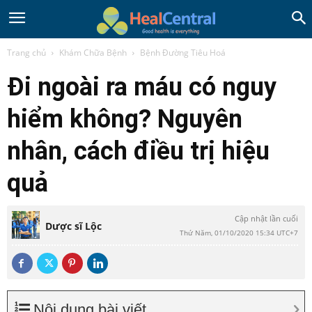
Trang chủ
Khám Chữa Bệnh
Bệnh Đường Tiêu Hoá
Đi ngoài ra máu có nguy
hiểm không? Nguyên
nhân, cách điều trị hiệu
quả
Cập nhật lần cuối
Dược sĩ Lộc
Thứ Năm, 01/10/2020 15:34 UTC+7
Nội dung bài viết