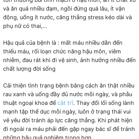
và ăn quá nhiều đạm, ngồi đứng quá lâu, ít vận
động, uống ít nước, căng thẳng stress kéo dài và
phụ nữ có thai,…
Hậu quả của bệnh là : mất máu nhiều dẫn đến
thiếu máu, rối loạn chức năng hậu môn, viêm
nhiễm, đau rát khi đi vệ sinh, ảnh hưởng nhiều đến
chất lượng đời sống
Cải thiện tình trạng bệnh bằng cách ăn thật nhiều
rau xanh và uống đầy đủ nước mỗi ngày, và phẫu
thuật ngoại khoa để
cắt trĩ
. Thay đổi lối sống lành
mạnh tập thể dục mỗi ngày, luôn ở trạng thái vui
vẻ yêu đời tránh áp lực căng thẳng. Khi phát hiện
đi ngoài ra máu phải đến gặp ngay bác sĩ để tránh
những hậu quả nghiêm trọng hơn.