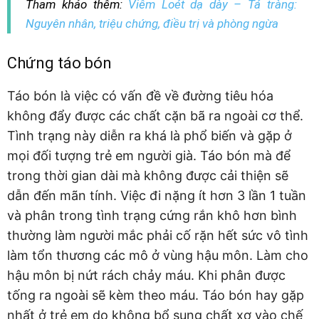
Tham khảo thêm:
Viêm Loét dạ dày – Tá tràng:
Nguyên nhân, triệu chứng, điều trị và phòng ngừa
Chứng táo bón
Táo bón là việc có vấn đề về đường tiêu hóa
không đẩy được các chất cặn bã ra ngoài cơ thể.
Tình trạng này diễn ra khá là phổ biến và gặp ở
mọi đối tượng trẻ em người già. Táo bón mà để
trong thời gian dài mà không được cải thiện sẽ
dẫn đến mãn tính. Việc đi nặng ít hơn 3 lần 1 tuần
và phân trong tình trạng cứng rắn khô hơn bình
thường làm người mắc phải cố rặn hết sức vô tình
làm tổn thương các mô ở vùng hậu môn. Làm cho
hậu môn bị nứt rách chảy máu. Khi phân được
tống ra ngoài sẽ kèm theo máu. Táo bón hay gặp
nhất ở trẻ em do không bổ sung chất xơ vào chế