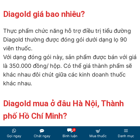
Diagold giá bao nhiêu?
Thực phẩm chức năng hỗ trợ điều trị tiểu đường
Diagold thường được đóng gói dưới dạng lọ 90
viên thuốc.
Với dạng đóng gói này, sản phẩm được bán với giá
là 350.000 đồng/ hộp. Có thể giá thành phẩm sẽ
khác nhau đôi chút giữa các kinh doanh thuốc
khác nhau.
Diagold mua ở đâu Hà Nội, Thành
phố Hồ Chí Minh?
0
Tuy là một thuốc mới được nghiên cứu và đưa vào
Gọi ngay
Chát ngay
Bình luận
Mua thuốc
Danh mục