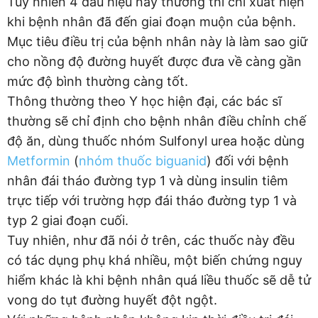
Tuy nhiên 4 dấu hiệu này thường thì chỉ xuất hiện
khi bệnh nhân đã đến giai đoạn muộn của bệnh.
Mục tiêu điều trị của bệnh nhân này là làm sao giữ
cho nồng độ đường huyết được đưa về càng gần
mức độ bình thường càng tốt.
Thông thường theo Y học hiện đại, các bác sĩ
thường sẽ chỉ định cho bệnh nhân điều chỉnh chế
độ ăn, dùng thuốc nhóm Sulfonyl urea hoặc dùng
Metformin
(
nhóm thuốc biguanid
) đối với bệnh
nhân đái tháo đường typ 1 và dùng insulin tiêm
trực tiếp với trường hợp đái tháo đường typ 1 và
typ 2 giai đoạn cuối.
Tuy nhiên, như đã nói ở trên, các thuốc này đều
có tác dụng phụ khá nhiều, một biến chứng nguy
hiểm khác là khi bệnh nhân quá liều thuốc sẽ dễ tử
vong do tụt đường huyết đột ngột.