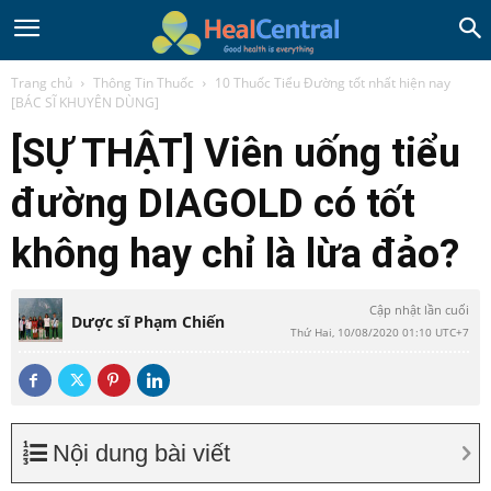
Trang chủ
Thông Tin Thuốc
10 Thuốc Tiểu Đường tốt nhất hiện nay
[BÁC SĨ KHUYÊN DÙNG]
[SỰ THẬT] Viên uống tiểu
đường DIAGOLD có tốt
không hay chỉ là lừa đảo?
Cập nhật lần cuối
Dược sĩ Phạm Chiến
Thứ Hai, 10/08/2020 01:10 UTC+7
Nội dung bài viết