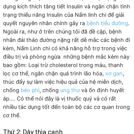
dụng kích thích tăng tiết Insulin và ngăn chặn tình
trạng thiểu năng Insulin của Nấm linh chi để giải
quyết nguyên nhân chính gây ra
bệnh tiểu đường
.
Ngoài ra, như ở trên chúng tôi đã đề cập, bệnh
nhân đái tháo đường nặng rất dễ mắc các bệnh đi
kèm, Nấm Linh chi có khả năng hỗ trợ trong việc
điều trị và phòng ngừa những bệnh mắc kèm này
bao gồm: Loại trừ cholesterol trong máu, thanh
lọc cơ thể, ngăn chặn quá trình lão hóa,
xơ gan
,
thúc đẩy sự làm việc hiệu quả của hệ miễn dịch,
chống
béo phì
, chống
ung thư
và ổn định huyết
áp…. Có thể nói đây là vị thuốc quý và có rất
nhiều tác dụng tốt đến toàn bộ các cơ quan trong
cơ thể.
Thứ 2: Dây thìa canh