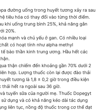
opa đường uống trong huyết tương xảy ra sau
hệ tiêu hóa có thay đổi vào từng thời điểm.
au khi uống trung bình 25%, khả năng gắn
ưới 20%.
óa mạnh và chủ yếu ở gan. Có nhiều loại
chất có hoạt tính như alpha methyl
 tế bào thần kinh trung ương. Hầu hết các
thận.
ừ qua thận chiếm đến khoảng gần 70% dưới 2
liên hợp. Lượng thuốc còn lại được đào thải
uyết tương là 1,8 ± 0,2 giờ trong điều kiện
thải hết ra ngoài sau 36 giờ.
 và tuyến sữa của người mẹ. Thuốc Dopegyt
ờ sử dụng và có khả năng kéo dài tác dụng
ụng liên tục, nồng độ thuốc trong cơ thể đạt