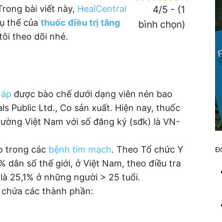
rong bài viết này,
HealCentral
4/5 - (1
cụ thể của
thuốc điều trị tăng
bình chọn)
ôi theo dõi nhé.
 áp
được bào chế dưới dạng viên nén bao
s Public Ltd., Co sản xuất. Hiện nay, thuốc
rường Việt Nam với số đăng ký (sđk) là VN-
ao trong các
bệnh tim mạch
. Theo Tổ chức Y
Đố
8% dân số thế giới, ở Việt Nam, theo điều tra
là 25,1% ở những người > 25 tuổi.
chứa các thành phần: