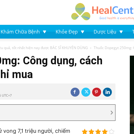
Khám Chữa Bệnh
Khỏe Đẹp
Dược Liệu
ệu quả, tốt nhất hiện nay được BÁC SĨ KHUYÊN DÙNG
Thuốc Dopegyt 250mg: C
mg: Công dụng, cách
chỉ mua
25 UTC+7
 vong 7,1 triệu người, chiếm