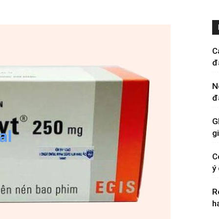
C
đ
N
đ
G
g
C
ý
R
h