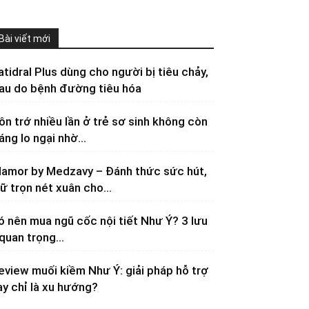
Bài viết mới
atidral Plus dùng cho người bị tiêu chảy,
au do bệnh đường tiêu hóa
ôn trớ nhiều lần ở trẻ sơ sinh không còn
áng lo ngại nhờ...
lamor by Medzavy – Đánh thức sức hút,
iữ trọn nét xuân cho...
ó nên mua ngũ cốc nội tiết Như Ý? 3 lưu
 quan trọng...
eview muối kiềm Như Ý: giải pháp hỗ trợ
ay chỉ là xu hướng?