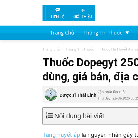
GIỚI THIỆU
LIÊN HỆ
Trang Chủ
Thông Tin Thuốc
Trang chủ
Thông Tin Thuốc
Thuốc Hạ Huyết Áp hi
Thuốc Dopegyt 250
dùng, giá bán, địa 
Cập nhật lần cuối
Dược sĩ Thái Linh
Thứ Bảy, 22/08/2020 03:
Nội dung bài viết
Tăng huyết áp
là nguyên nhân gây tử