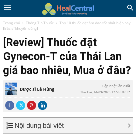
Trang chủ
Thông Tin Thuốc
Top 10 thuốc đặt âm đạo tốt nhất hiện nay
[Bác sĩ khuyên dùng]
[Review] Thuốc đặt
Gynecon-T của Thái Lan
giá bao nhiêu, Mua ở đâu?
Cập nhật lần cuối
Dược sĩ Lê Hùng
Thứ Hai, 14/09/2020 17:58 UTC+7
Nội dung bài viết