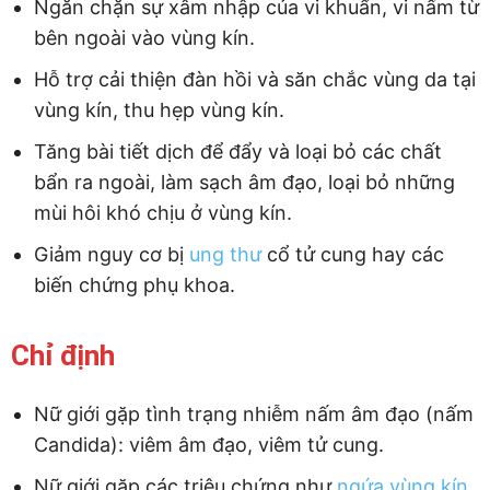
Ngăn chặn sự xâm nhập của vi khuẩn, vi nấm từ
bên ngoài vào vùng kín.
Hỗ trợ cải thiện đàn hồi và săn chắc vùng da tại
vùng kín, thu hẹp vùng kín.
Tăng bài tiết dịch để đẩy và loại bỏ các chất
bẩn ra ngoài, làm sạch âm đạo, loại bỏ những
mùi hôi khó chịu ở vùng kín.
Giảm nguy cơ bị
ung thư
cổ tử cung hay các
biến chứng phụ khoa.
Chỉ định
Nữ giới gặp tình trạng nhiễm nấm âm đạo (nấm
Candida): viêm âm đạo, viêm tử cung.
Nữ giới gặp các triệu chứng như
ngứa vùng kín
,