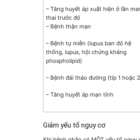
– Tăng huyết áp xuất hiện ở lần ma
thai trước đó
– Bệnh thận mạn
– Bệnh tự miễn (lupus ban đỏ hệ
thống, lupus, hội chứng kháng
phospholipid)
– Bệnh đái tháo đường (típ 1 hoặc 2
– Tăng huyết áp mạn tính
Giảm yếu tố nguy cơ
Khi bệnh nhân có MỘT yếu tố nguy c