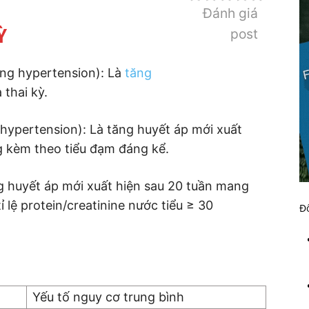
Đánh giá
Ỳ
post
ing hypertension): Là
tăng
 thai kỳ.
 hypertension): Là tăng huyết áp mới xuất
g kèm theo tiểu đạm đáng kể.
ng huyết áp mới xuất hiện sau 20 tuần mang
 lệ protein/creatinine nước tiểu ≥ 30
Đố
Yếu tố nguy cơ trung bình