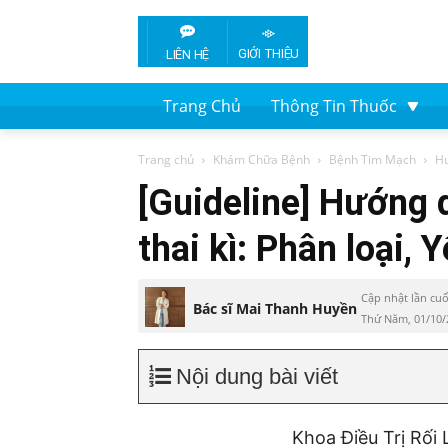
GIỚI THIỆU
LIÊN HỆ
Trang Chủ
Thông Tin Thuốc
Trang chủ
Khám Chữa Bệnh
Bệnh Tim Mạch
Hư
[Guideline] Hướng d
thai kì: Phân loại, 
Cập nhật lần cuố
Bác sĩ Mai Thanh Huyền
Thứ Năm, 01/10/
Nội dung bài viết
Khoa Điều Trị Rối