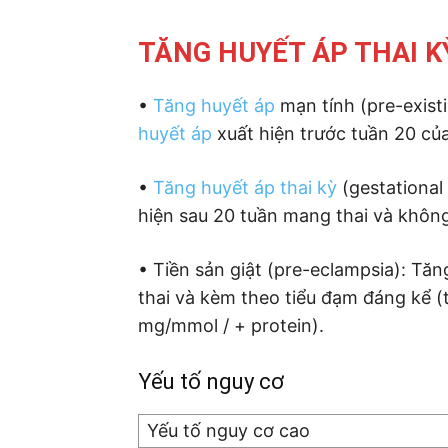
TĂNG HUYẾT ÁP THAI K
•
Tăng huyết áp
mạn tính (pre-exist
huyết áp
xuất hiện trước tuần 20 của
•
Tăng huyết áp thai kỳ
(gestational
hiện sau 20 tuần mang thai và khôn
• Tiền sản giật (pre-eclampsia): Tă
thai và kèm theo tiểu đạm đáng kể (tỉ
mg/mmol / + protein).
Yếu tố nguy cơ
Yếu tố nguy cơ cao