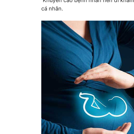
 Khuyến cáo bệnh nhân nên đi khám 
cá nhân.