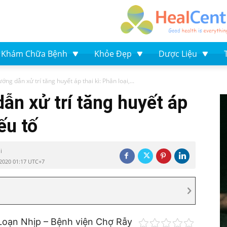
Khám Chữa Bệnh
Khỏe Đẹp
Dược Liệu
ớng dẫn xử trí tăng huyết áp thai kì: Phân loại,...
ẫn xử trí tăng huyết áp
Yếu tố
i
2020 01:17 UTC+7
 Loạn Nhịp – Bệnh viện Chợ Rẫy