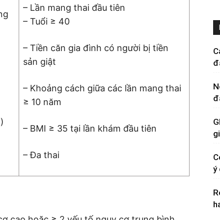
– Lần mang thai đầu tiên
ng
– Tuổi ≥ 40
– Tiền căn gia đình có người bị tiền
C
sản giật
đ
N
– Khoảng cách giữa các lần mang thai
đ
≥ 10 năm
)
G
– BMI ≥ 35 tại lần khám đầu tiên
g
– Đa thai
C
ý
R
h
ơ cao hoặc ≥ 2 yếu tố nguy cơ trung bình,