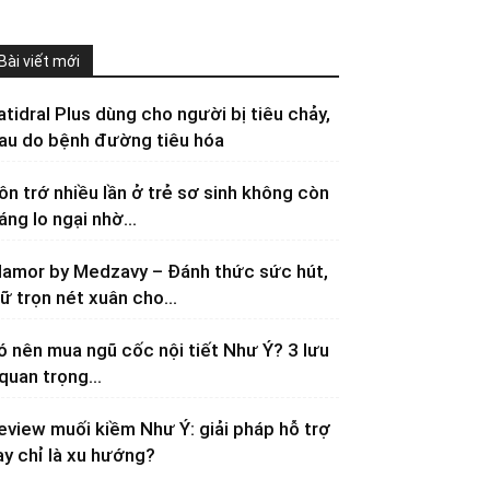
Bài viết mới
atidral Plus dùng cho người bị tiêu chảy,
au do bệnh đường tiêu hóa
ôn trớ nhiều lần ở trẻ sơ sinh không còn
áng lo ngại nhờ...
lamor by Medzavy – Đánh thức sức hút,
iữ trọn nét xuân cho...
ó nên mua ngũ cốc nội tiết Như Ý? 3 lưu
 quan trọng...
eview muối kiềm Như Ý: giải pháp hỗ trợ
ay chỉ là xu hướng?