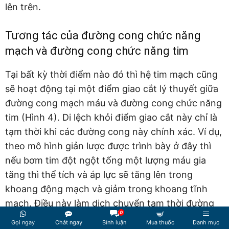
lên trên.
Tương tác của đường cong chức năng
mạch và đường cong chức năng tim
Tại bất kỳ thời điểm nào đó thì hệ tim mạch cũng
sẽ hoạt động tại một điểm giao cắt lý thuyết giữa
đường cong mạch máu và đường cong chức năng
tim (Hình 4). Di lệch khỏi điểm giao cắt này chỉ là
tạm thời khi các đường cong này chính xác. Ví dụ,
theo mô hình giản lược được trình bày ở đây thì
nếu bơm tim đột ngột tống một lượng máu gia
tăng thì thể tích và áp lực sẽ tăng lên trong
khoang động mạch và giảm trong khoang tĩnh
mạch. Điều này làm dịch chuyển tạm thời đường
0
cong mạch máu sang trái. Theo đường cong chức
Gọi ngay
Chát ngay
Bình luận
Mua thuốc
Danh mục