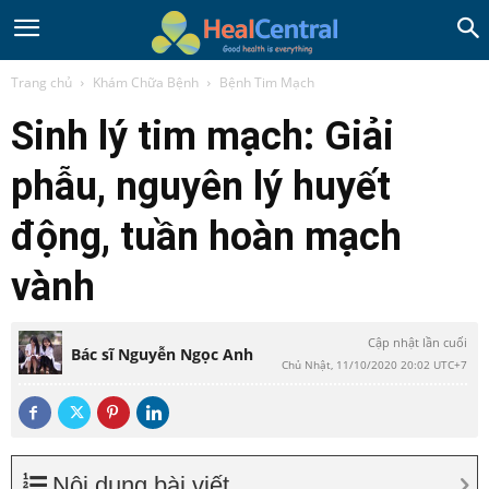
Trang chủ
Khám Chữa Bệnh
Bệnh Tim Mạch
Sinh lý tim mạch: Giải
phẫu, nguyên lý huyết
động, tuần hoàn mạch
vành
Cập nhật lần cuối
Bác sĩ Nguyễn Ngọc Anh
Chủ Nhật, 11/10/2020 20:02 UTC+7
Nội dung bài viết