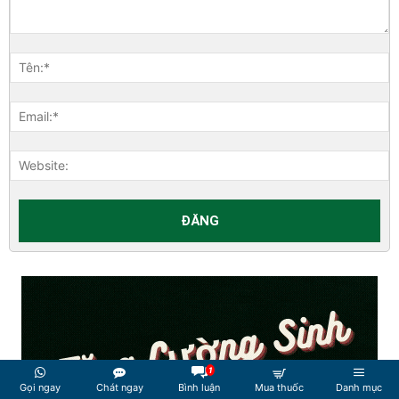
1
Gọi ngay
Chát ngay
Bình luận
Mua thuốc
Danh mục