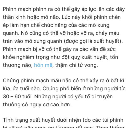
Phình mạch phình ra có thể gây áp lực lên các dây
thần kinh hoặc mô não. Lúc này khối phình chèn
ép làm hạn chế chức năng của các mô xung
quanh. Nó cũng có thể vỡ hoặc vỡ ra, chảy máu
tràn vào mô xung quanh (được gọi là xuất huyết).
Phình mạch bị vỡ có thể gây ra các vấn đề sức
khỏe nghiêm trọng như đột quỵ xuất huyết, tổn
thương não,
hôn mê
, thậm chí tử vong.
Chứng phình mạch máu não có thể xảy ra ở bất kì
lứa lứa tuổi nào. Chúng phổ biến ở những người từ
30 – 60 tuổi. Những người có yếu tố di truyền
thường có nguy cơ cao hơn.
Tình trạng xuất huyết dưới nhện (do các túi phình
bị vỡ ra) gây nguy cơ tử vong rất cao. Theo thống