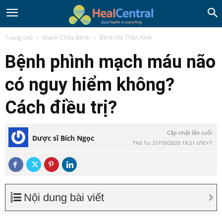
Trang chủ
Khám Chữa Bệnh
Bệnh Hệ Thần Kinh
Bệnh phình mạch máu não
có nguy hiểm không?
Cách điều trị?
Cập nhật lần cuối
Dược sĩ Bích Ngọc
Thứ Tư, 21/10/2020 18:21 UTC+7
Nội dung bài viết