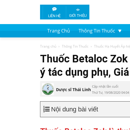
GIỚI THIỆU
LIÊN HỆ
Trang Chủ
Thông Tin Thuốc
Trang chủ
Thông Tin Thuốc
Thuốc Hạ Huyết Áp hi
Thuốc Betaloc Zok
ý tác dụng phụ, Gi
Cập nhật lần cuối
Dược sĩ Thái Linh
Thứ Tư, 19/08/2020 04:0
Nội dung bài viết