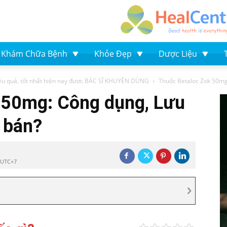
Khám Chữa Bệnh
Khỏe Đẹp
Dược Liệu
ệu quả, tốt nhất hiện nay được BÁC SĨ KHUYÊN DÙNG
Thuốc Betaloc Zok 50mg:
 50mg: Công dụng, Lưu
á bán?
4 UTC+7