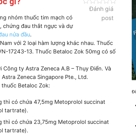
ốc gì?
Đánh giá
ong nhóm thuốc tim mạch có
post
, chứng đau thắt ngực và dự
đau nửa đầu
.
t Nam với 2 loại hàm lượng khác nhau. Thuốc
 VN-17243-13. Thuốc Betaloc Zok 50mg có số
i Công ty Astra Zeneca A.B – Thụy Điển. Và
Astra Zeneca Singapore Pte., Ltd.
 thuốc Betaloc Zok:
Đố
 thì có chứa 47,5mg Metoprolol succinat
 tartrate).
 thì có chứa 23,75mg Metoprolol succinat
 tartrate).