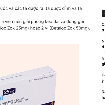
ước và các tá dược rã, tá dược dính và tá
à viên nén giải phóng kéo dài và đóng gói
C
aloc Zok 25mg) hoặc 2 vỉ (Betaloc Zok 50mg),
đ
N
đ
G
g
C
ý
R
h