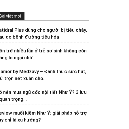
Bài viết mới
atidral Plus dùng cho người bị tiêu chảy,
au do bệnh đường tiêu hóa
ôn trớ nhiều lần ở trẻ sơ sinh không còn
áng lo ngại nhờ...
lamor by Medzavy – Đánh thức sức hút,
iữ trọn nét xuân cho...
ó nên mua ngũ cốc nội tiết Như Ý? 3 lưu
 quan trọng...
eview muối kiềm Như Ý: giải pháp hỗ trợ
ay chỉ là xu hướng?