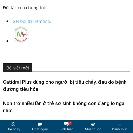
Đối tác của chúng tôi:
Gel bôi trĩ Hemono.
Bài viết mới
Catidral Plus dùng cho người bị tiêu chảy, đau do bệnh
đường tiêu hóa
Nôn trớ nhiều lần ở trẻ sơ sinh không còn đáng lo ngại
nhờ...
Glamor by Medzavy – Đánh thức sức hút, giữ trọn nét
0
Gọi ngay
Chát ngay
Bình luận
Mua thuốc
Danh mục
xuân cho...