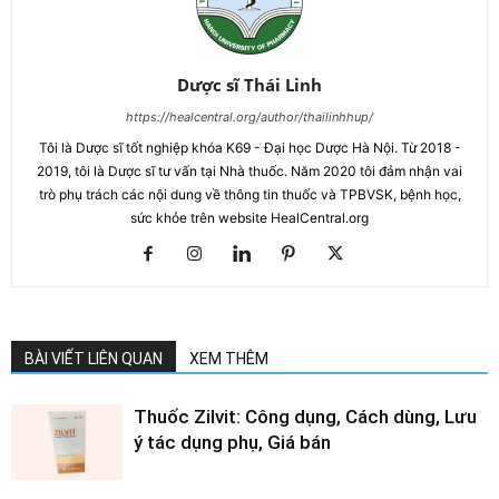
Dược sĩ Thái Linh
https://healcentral.org/author/thailinhhup/
Tôi là Dược sĩ tốt nghiệp khóa K69 - Đại học Dược Hà Nội. Từ 2018 -
2019, tôi là Dược sĩ tư vấn tại Nhà thuốc. Năm 2020 tôi đảm nhận vai
trò phụ trách các nội dung về thông tin thuốc và TPBVSK, bệnh học,
sức khỏe trên website HealCentral.org
BÀI VIẾT LIÊN QUAN
XEM THÊM
Thuốc Zilvit: Công dụng, Cách dùng, Lưu
ý tác dụng phụ, Giá bán