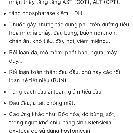
nhận thấy tăng tăng AST (GOT), ALT (GPT),
tăng phosphatase kiềm, LDH.
Thuốc gây những tác dụng phụ trên đường tiêu
hóa như: ỉa chảy, đau bụng, buồn nôn/nôn,
chán ăn, khó tiêu, đầy hơi, viêm miệng…
Rối loạn da, mô mềm: phát ban, ngứa, mày
đay…
Rối loạn toàn thân: đau đầu, phù hay các rối
loạn hệ tiết niệu (BUN).
Tăng bạch cầu ái toan, giảm tiểu cầu.
Đau đầu, ù tai, chóng mặt.
Các ứng khác như: Bốc hỏa, đỏ bừng, sốt,
trống ngực,khó chịu, tăng sinh Klebsiella
oxytoca do sử dụng Fosfomycin.