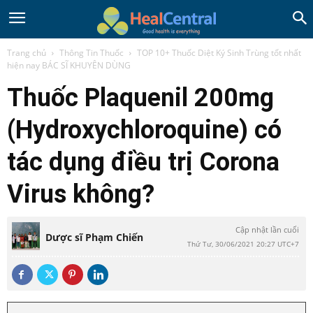
Trang chủ
Thông Tin Thuốc
TOP 10+ Thuốc Diệt Ký Sinh Trùng tốt nhất
hiện nay BÁC SĨ KHUYÊN DÙNG
Thuốc Plaquenil 200mg
(Hydroxychloroquine) có
tác dụng điều trị Corona
Virus không?
Cập nhật lần cuối
Dược sĩ Phạm Chiến
Thứ Tư, 30/06/2021 20:27 UTC+7