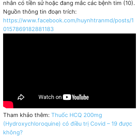
nhân có tiền sử hoặc đang mắc các bệnh tim (10).
Nguồn thông tin đoạn trích:
https://www.facebook.com/huynhtranmd/posts/1
0157869182881183
Tham khảo thêm:
Thuốc HCQ 200mg
(Hydroxychloroquine) có điều trị Covid – 19 được
không?