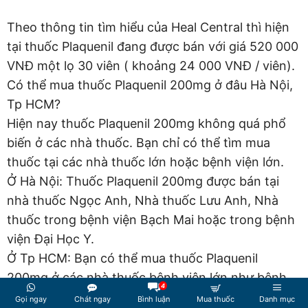
Theo thông tin tìm hiểu của Heal Central thì hiện
tại thuốc Plaquenil đang được bán với giá 520 000
VNĐ một lọ 30 viên ( khoảng 24 000 VNĐ / viên).
Có thể mua thuốc Plaquenil 200mg ở đâu Hà Nội,
Tp HCM?
Hiện nay thuốc Plaquenil 200mg không quá phổ
biến ở các nhà thuốc. Bạn chỉ có thể tìm mua
thuốc tại các nhà thuốc lớn hoặc bệnh viện lớn.
Ở Hà Nội: Thuốc Plaquenil 200mg được bán tại
nhà thuốc Ngọc Anh, Nhà thuốc Lưu Anh, Nhà
thuốc trong bệnh viện Bạch Mai hoặc trong bệnh
viện Đại Học Y.
Ở Tp HCM: Bạn có thể mua thuốc Plaquenil
200mg ở các nhà thuốc bệnh viện lớn như bệnh
4
viện Nhân Dân, bệnh viện Từ Dũ.
Gọi ngay
Chát ngay
Bình luận
Mua thuốc
Danh mục