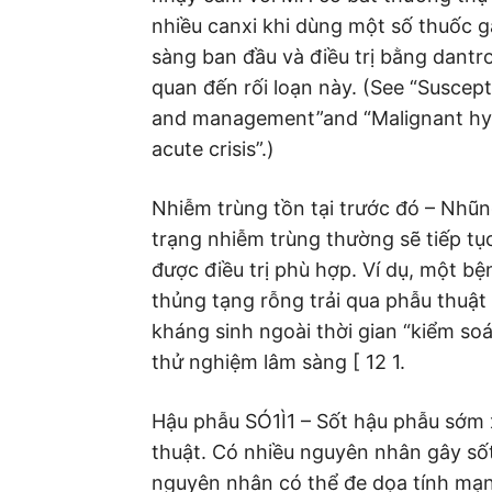
nhiều canxi khi dùng một số thuốc g
sàng ban đầu và điều trị bằng dantro
quan đến rối loạn này. (See “Suscept
and management”and “Malignant hy
acute crisis”.)
Nhiễm trùng tồn tại trước đó – Nhũn
trạng nhiễm trùng thường sẽ tiếp tụ
được điều trị phù hợp. Ví dụ, một 
thủng tạng rỗng trải qua phẫu thuật 
kháng sinh ngoài thời gian “kiểm so
thử nghiệm lâm sàng [ 12 1.
Hậu phẫu SÓ1Ì1 – Sốt hậu phẫu sớm 
thuật. Có nhiều nguyên nhân gây sốt
nguyên nhân có thể đe dọa tính mạng