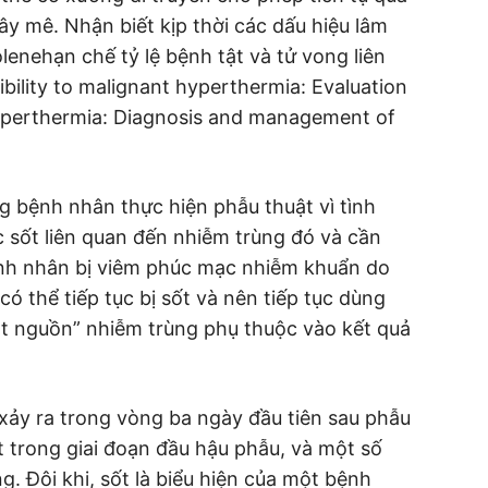
ây mê. Nhận biết kịp thời các dấu hiệu lâm
lenehạn chế tỷ lệ bệnh tật và tử vong liên
ibility to malignant hyperthermia: Evaluation
perthermia: Diagnosis and management of
g bệnh nhân thực hiện phẫu thuật vì tình
c sốt liên quan đến nhiễm trùng đó và cần
bệnh nhân bị viêm phúc mạc nhiễm khuẩn do
có thể tiếp tục bị sốt và nên tiếp tục dùng
át nguồn” nhiễm trùng phụ thuộc vào kết quả
xảy ra trong vòng ba ngày đầu tiên sau phẫu
 trong giai đoạn đầu hậu phẫu, và một số
. Đôi khi, sốt là biểu hiện của một bệnh