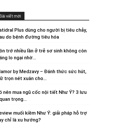
Bài viết mới
atidral Plus dùng cho người bị tiêu chảy,
au do bệnh đường tiêu hóa
ôn trớ nhiều lần ở trẻ sơ sinh không còn
áng lo ngại nhờ...
lamor by Medzavy – Đánh thức sức hút,
iữ trọn nét xuân cho...
ó nên mua ngũ cốc nội tiết Như Ý? 3 lưu
 quan trọng...
eview muối kiềm Như Ý: giải pháp hỗ trợ
ay chỉ là xu hướng?