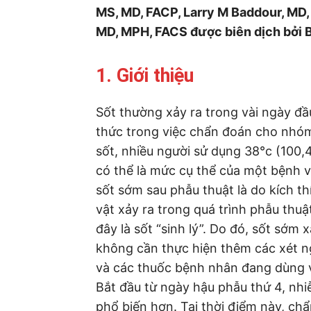
MS, MD, FACP, Larry M Baddour, MD,
MD, MPH, FACS được biên dịch bởi B
1. Giới thiệu
Sốt thường xảy ra trong vài ngày đầ
thức trong việc chẩn đoán cho nhóm
sốt, nhiều người sử dụng 38°c (100
có thể là mức cụ thể của một bệnh vi
sốt sớm sau phẫu thuật là do kích th
vật xảy ra trong quá trình phẫu thuậ
đây là sốt “sinh lý”. Do đó, sốt sớm
không cần thực hiện thêm các xét n
và các thuốc bệnh nhân đang dùng v
Bắt đầu từ ngày hậu phẫu thứ 4, nhi
phổ biến hơn. Tại thời điểm này, ch