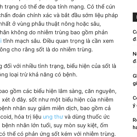
h trạng có thể đe dọa tính mạng. Có thể cún
hẩn đoán chính xác và bắt đầu sớm liệu pháp
nhất ở vùng phẫu thuật nông hoặc sâu,
C
 nhân không do nhiễm trùng bao gồm phản
đ
i
tĩnh mạch sâu. Điều quan trọng là cần xem
ông cho rằng sốt là do nhiễm trùng.
N
đ
ối với nhiều tình trạng, biểu hiện của sốt là
ng loại trừ khả năng có bệnh.
G
g
 bao gồm các biểu hiện lâm sàng, căn nguyên,
C
xét ở đây. sốt như một biểu hiện của nhiễm
ý
bệnh nhân suy giảm miễn dịch, bao gồm cả
oid, hóa trị liệu
ung thư
và dùng thuốc ức
R
bệnh nhân lớn tuổi, suy mòn suy kiệt, ốm
h
có thể có phản ứng sốt kém với nhiễm trùng.