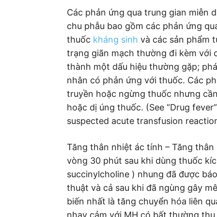
Các phản ứng qua trung gian miễn d
chu phẫu bao gồm các phản ứng qua 
thuốc
kháng sinh
và các sản phẩm t
trạng giãn mạch thường đi kèm với 
thành một dấu hiệu thường gặp; phá
nhân có phản ứng với thuốc. Các ph
truyền hoặc ngừng thuốc nhưng cần 
hoặc dị úng thuốc. (See “Drug fever
suspected acute transfusion reaction
Tăng thân nhiệt ác tính – Tăng thân
vòng 30 phút sau khi dùng thuốc kíc
succinylcholine ) nhung đã được báo 
thuật và cả sau khi đã ngùng gây mê.
biến nhất là tăng chuyển hóa liên 
nhạy cảm với MH có bất thường thụ 