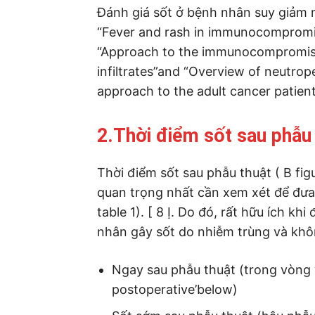
Đánh giá sốt ở bệnh nhân suy giảm m
“Fever and rash in immunocompromis
“Approach to the immunocompromise
infiltrates”and “Overview of neutro
approach to the adult cancer patient
2.Thời điểm sốt sau phẫu
Thời điểm sốt sau phẫu thuật ( B fig
quan trọng nhất cần xem xét để đưa 
table 1). [ 8 Ị. Do đó, rất hữu ích k
nhân gây sốt do nhiễm trùng và kh
Ngay sau phẫu thuật (trong vòng v
postoperative’below)