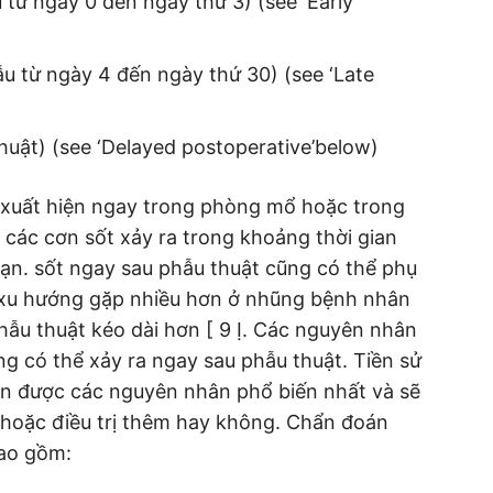
từ ngày 0 đến ngày thứ 3) (see ‘Early
u từ ngày 4 đến ngày thứ 30) (see ‘Late
huật) (see ‘Delayed postoperative’below)
 xuất hiện ngay trong phòng mổ hoặc trong
 các cơn sốt xảy ra trong khoảng thời gian
 hạn. sốt ngay sau phẫu thuật cũng có thể phụ
 xu hướng gặp nhiều hơn ở nhũng bệnh nhân
phẫu thuật kéo dài hơn [ 9 Ị. Các nguyên nhân
g có thể xảy ra ngay sau phẫu thuật. Tiền sử
ện được các nguyên nhân phổ biến nhất và sẽ
 hoặc điều trị thêm hay không. Chẩn đoán
bao gồm: