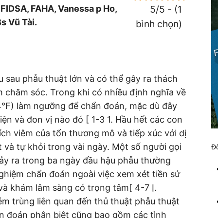
 FIDSA, FAHA, Vanessa p Ho,
5/5 - (1
s Vũ Tài.
bình chọn)
u sau phẫu thuật lớn và có thể gây ra thách
 chăm sóc. Trong khi có nhiều định nghĩa về
,4°F) làm ngưỡng để chẩn đoán, mặc dù đây
ện và đon vị nào đó [ 1-3 1. Hầu hết các con
ích viêm của tổn thương mô và tiếp xúc với dị
t và tự khỏi trong vài ngày. Một số người gọi
Đố
 xảy ra trong ba ngày đầu hậu phẫu thường
ghiệm chẩn đoán ngoài việc xem xét tiền sử
à khám lâm sàng có trọng tâm[ 4-7 Ị.
ễm trùng liên quan đến thủ thuật phẫu thuật
ẩn đoán phân biệt cũng bao gồm các tình