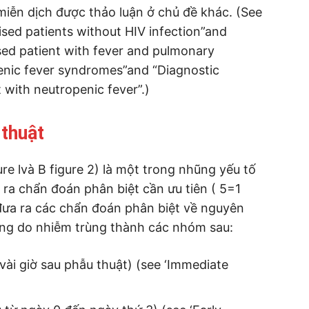
iễn dịch được thảo luận ở chủ đề khác. (See
ed patients without HIV infection”and
d patient with fever and pulmonary
penic fever syndromes”and “Diagnostic
 with neutropenic fever”.)
 thuật
ure lvà B figure 2) là một trong nhũng yếu tố
ra chẩn đoán phân biệt cần ưu tiên ( 5=1
hi đưa ra các chẩn đoán phân biệt về nguyên
ông do nhiễm trùng thành các nhóm sau:
ài giờ sau phẫu thuật) (see ‘Immediate