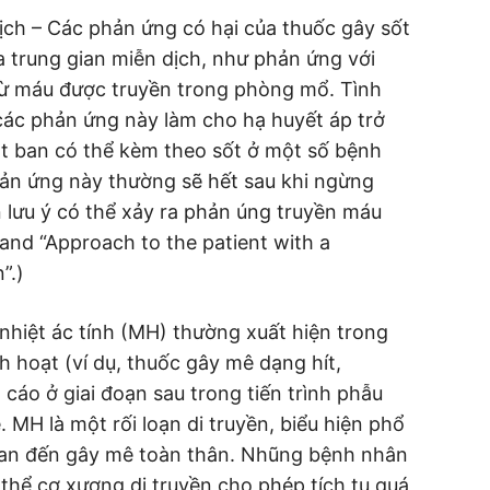
ịch – Các phản ứng có hại của thuốc gây sốt
trung gian miễn dịch, như phản ứng với
ừ máu được truyền trong phòng mổ. Tình
các phản ứng này làm cho hạ huyết áp trở
t ban có thể kèm theo sốt ở một số bệnh
ản ứng này thường sẽ hết sau khi ngừng
lưu ý có thể xảy ra phản úng truyền máu
”and “Approach to the patient with a
”.)
 nhiệt ác tính (MH) thường xuất hiện trong
h hoạt (ví dụ, thuốc gây mê dạng hít,
cáo ở giai đoạn sau trong tiến trình phẫu
 MH là một rối loạn di truyền, biểu hiện phổ
quan đến gây mê toàn thân. Nhũng bệnh nhân
thể cơ xương di truyền cho phép tích tụ quá