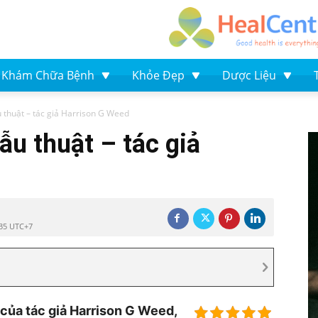
Khám Chữa Bệnh
Khỏe Đẹp
Dược Liệu
 thuật – tác giả Harrison G Weed
ẫu thuật – tác giả
:35 UTC+7
của tác giả Harrison G Weed,