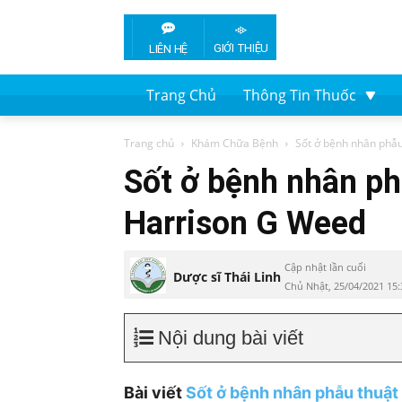
GIỚI THIỆU
LIÊN HỆ
Trang Chủ
Thông Tin Thuốc
Trang chủ
Khám Chữa Bệnh
Sốt ở bệnh nhân phẫu
Sốt ở bệnh nhân ph
Harrison G Weed
Cập nhật lần cuối
Dược sĩ Thái Linh
Chủ Nhật, 25/04/2021 15
Nội dung bài viết
Bài viết
Sốt ở bệnh nhân phẫu thuật