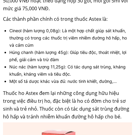
50,000 VNĐ hoặc theo dạng hộp 30 gói, mỗi gói 5ml với
mức giá 75,000 VNĐ.
Các thành phần chính có trong thuốc Astex là:
Cineol (hàm lượng 0,08g): Là một hợp chất giúp sát khuẩn,
thường có trong các thuốc trị viêm nhiễm đường hô hấp, ho
và cảm cúm
Húng chanh (hàm lượng 45g): Giúp tiêu độc, thoát nhiệt, lợi
phế, giải cảm và trừ đàm
Núc nác (hàm lượng 11,25g): Có tác dụng sát trùng, kháng
khuẩn, kháng viêm và tiêu độc.
Một số tá dược khác vừa đủ: nước tinh khiết, đường,…
Thuốc ho Astex đem lại những công dụng hữu hiệu
trong việc điều trị ho, đặc biệt là ho có đờm cho trẻ sơ
sinh và trẻ nhỏ. Thuốc còn có tác dụng sát trùng đường
hô hấp và tránh nhiễm khuẩn đường hô hấp cho bé.