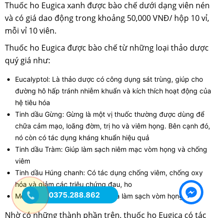
Thuốc ho Eugica xanh được bào chế dưới dạng viên nén
và có giá dao động trong khoảng 50,000 VNĐ/ hộp 10 vỉ,
mỗi vỉ 10 viên.
Thuốc ho Eugica được bào chế từ những loại thảo dược
quý giá như:
Eucalyptol: Là thảo dược có công dụng sát trùng, giúp cho
đường hô hấp tránh nhiễm khuẩn và kích thích hoạt động của
hệ tiêu hóa
Tinh dầu Gừng: Gừng là một vị thuốc thường được dùng để
chữa cảm mạo, loãng đờm, trị ho và viêm họng. Bên cạnh đó,
nó còn có tác dụng kháng khuẩn hiệu quả
Tinh dầu Tràm: Giúp làm sạch niêm mạc vòm họng và chống
viêm
Tinh dầu Húng chanh: Có tác dụng chống viêm, chống oxy
hóa và giảm các triệu chứng đau, ho
0375.288.862
Menthol: Làm loãng niêm dịch và làm sạch vòm họng
Nhờ có những thành phần trên, thuốc ho Eugica có tác