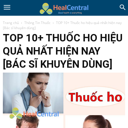
Trang chủ
Thông Tin Thuốc
TOP 10+ Thuốc ho hiệu quả nhất hiện nay
[Bác sĩ khuyên dùng]
TOP 10+ THUỐC HO HIỆU
QUẢ NHẤT HIỆN NAY
[BÁC SĨ KHUYÊN DÙNG]