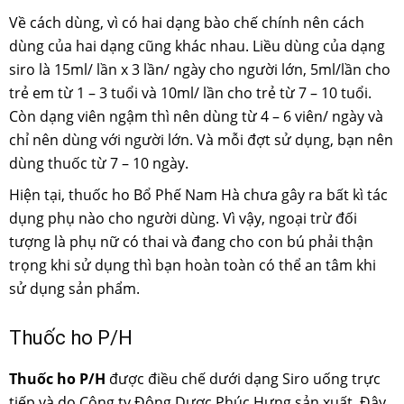
Về cách dùng, vì có hai dạng bào chế chính nên cách
dùng của hai dạng cũng khác nhau. Liều dùng của dạng
siro là 15ml/ lần x 3 lần/ ngày cho người lớn, 5ml/lần cho
trẻ em từ 1 – 3 tuổi và 10ml/ lần cho trẻ từ 7 – 10 tuổi.
Còn dạng viên ngậm thì nên dùng từ 4 – 6 viên/ ngày và
chỉ nên dùng với người lớn. Và mỗi đợt sử dụng, bạn nên
dùng thuốc từ 7 – 10 ngày.
Hiện tại, thuốc ho Bổ Phế Nam Hà chưa gây ra bất kì tác
dụng phụ nào cho người dùng. Vì vậy, ngoại trừ đối
tượng là phụ nữ có thai và đang cho con bú phải thận
trọng khi sử dụng thì bạn hoàn toàn có thể an tâm khi
sử dụng sản phẩm.
Thuốc ho P/H
Thuốc ho P/H
được điều chế dưới dạng Siro uống trực
tiếp và do Công ty Đông Dược Phúc Hưng sản xuất. Đây