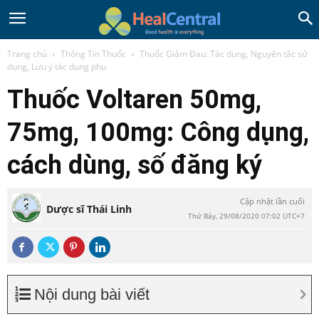
Trang chủ
Thông Tin Thuốc
Thuốc Giảm Đau: Tác dụng, Nguyên tắc sử
dụng, Lưu ý tác dụng phụ
Thuốc Voltaren 50mg,
75mg, 100mg: Công dụng,
cách dùng, số đăng ký
Cập nhật lần cuối
Dược sĩ Thái Linh
Thứ Bảy, 29/08/2020 07:02 UTC+7
Nội dung bài viết