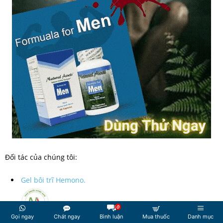
Đối tác của chúng tôi:
Gel bôi trĩ Hemono.
0
Gọi ngay
Chát ngay
Bình luận
Mua thuốc
Danh mục