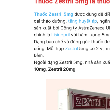
Thuốc Zestril 5mg là thuố
Thuốc Zestril 5mg
được dùng để điều
đái tháo đường,
tăng huyết áp
, ngă
sản xuất bởi Công ty AstraZeneca UK
chính là
Lisinopril
với hàm lượng 5mg,
Dạng bào chế và đóng gói: thuốc đ
uống. Mỗi hộp
Zestril
5mg có 2 vỉ, m
kèm.
Ngoài dạng Zestril 5mg, nhà sản xu
10mg
,
Zestril 20mg
.