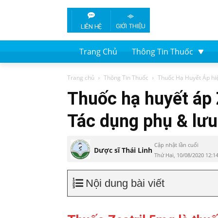
GIỚI THIỆU
LIÊN HỆ
Trang Chủ
Thông Tin Thuốc
Trang chủ
Thông Tin Thuốc
Thuốc Hạ Huyết Áp hi
Thuốc hạ huyết áp 
Tác dụng phụ & lưu 
Cập nhật lần cuối
Dược sĩ Thái Linh
Thứ Hai, 10/08/2020 12:1
Nội dung bài viết