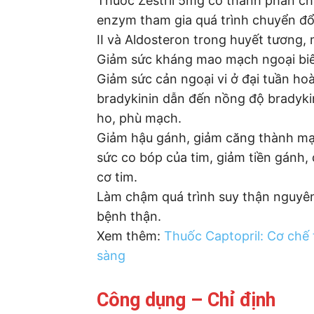
Thuốc Zestril 5mg có thành phần chí
enzym tham gia quá trình chuyển đổ
II và Aldosteron trong huyết tương,
Giảm sức kháng mao mạch ngoại biên
Giảm sức cản ngoại vi ở đại tuần ho
bradykinin dẫn đến nồng độ bradyki
ho, phù mạch.
Giảm hậu gánh, giảm căng thành mạ
sức co bóp của tim, giảm tiền gánh,
cơ tim.
Làm chậm quá trình suy thận nguyên
bệnh thận.
Xem thêm:
Thuốc Captopril: Cơ chế 
sàng
Công dụng – Chỉ định