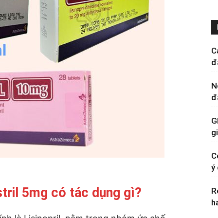
C
đ
N
đ
G
g
C
ý
tril 5mg có tác dụng gì?
R
h