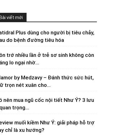
Bài viết mới
atidral Plus dùng cho người bị tiêu chảy,
au do bệnh đường tiêu hóa
ôn trớ nhiều lần ở trẻ sơ sinh không còn
áng lo ngại nhờ...
lamor by Medzavy – Đánh thức sức hút,
iữ trọn nét xuân cho...
ó nên mua ngũ cốc nội tiết Như Ý? 3 lưu
 quan trọng...
eview muối kiềm Như Ý: giải pháp hỗ trợ
ay chỉ là xu hướng?