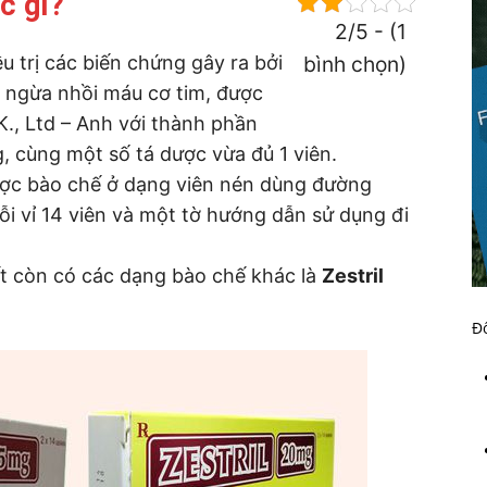
c gì?
2/5 - (1
 trị các biến chứng gây ra bởi
bình chọn)
n ngừa nhồi máu cơ tim, được
., Ltd – Anh với thành phần
 cùng một số tá dược vừa đủ 1 viên.
ược bào chế ở dạng viên nén dùng đường
ỗi vỉ 14 viên và một tờ hướng dẫn sử dụng đi
ất còn có các dạng bào chế khác là
Zestril
Đố