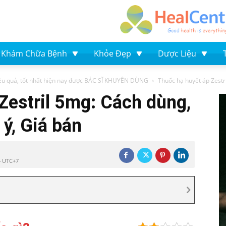
Khám Chữa Bệnh
Khỏe Đẹp
Dược Liệu
ệu quả, tốt nhất hiện nay được BÁC SĨ KHUYÊN DÙNG
Thuốc hạ huyết áp Zestr
Zestril 5mg: Cách dùng,
ý, Giá bán
4 UTC+7