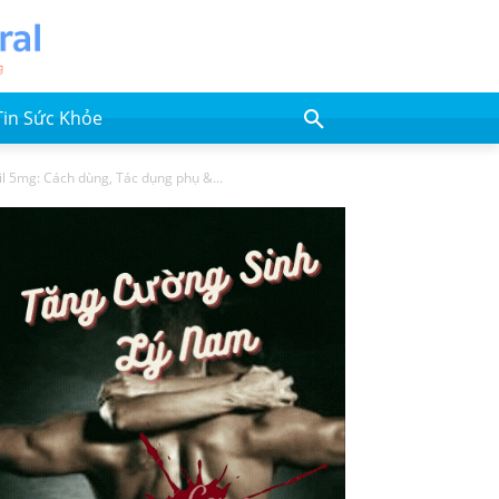
Tin Sức Khỏe
il 5mg: Cách dùng, Tác dụng phụ &...