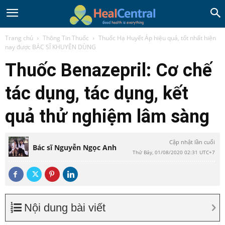
Trang chủ
Thông Tin Thuốc
Thuốc Hạ Huyết Áp hiệu quả, tốt nhất hiện
nay được BÁC SĨ KHUYÊN DÙNG
Thuốc Benazepril: Cơ chế
tác dụng, tác dụng, kết
quả thử nghiệm lâm sàng
Cập nhật lần cuối
Bác sĩ Nguyễn Ngọc Anh
Thứ Bảy, 01/08/2020 02:31 UTC+7
Nội dung bài viết