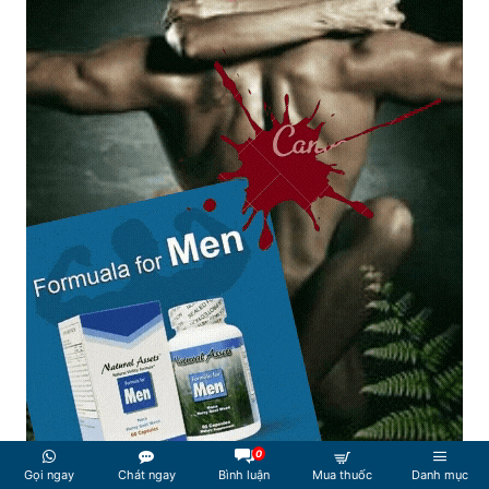
0
Gọi ngay
Chát ngay
Bình luận
Mua thuốc
Danh mục