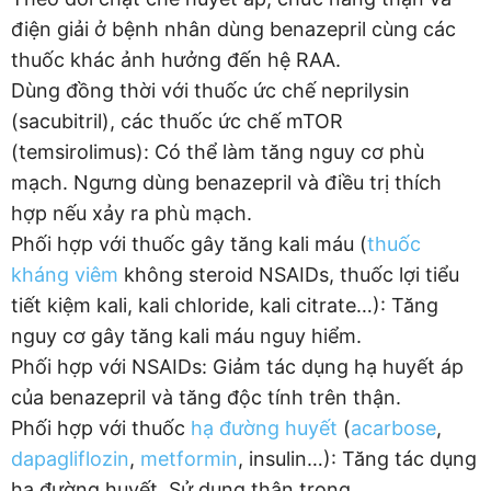
điện giải ở bệnh nhân dùng benazepril cùng các
thuốc khác ảnh hưởng đến hệ RAA.
Dùng đồng thời với thuốc ức chế neprilysin
(sacubitril), các thuốc ức chế mTOR
(temsirolimus): Có thể làm tăng nguy cơ phù
mạch. Ngưng dùng benazepril và điều trị thích
hợp nếu xảy ra phù mạch.
Phối hợp với thuốc gây tăng kali máu (
thuốc
kháng viêm
không steroid NSAIDs, thuốc lợi tiểu
tiết kiệm kali, kali chloride, kali citrate…): Tăng
nguy cơ gây tăng kali máu nguy hiểm.
Phối hợp với NSAIDs: Giảm tác dụng hạ huyết áp
của benazepril và tăng độc tính trên thận.
Phối hợp với thuốc
hạ đường huyết
(
acarbose
,
dapagliflozin
,
metformin
, insulin…): Tăng tác dụng
hạ đường huyết. Sử dụng thận trọng.