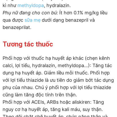
kì như
methyldopa
, hydralazin.
Phụ nữ đang cho con bú:
Ít hơn 0.1% mg/kg liều
qua được
sữa mẹ
dưới dạng benazepril và
benazeprilat.
Tương tác thuốc
Phối hợp với thuốc hạ huyết áp khác (chẹn kênh
calci, lợi tiểu, hydralazin, methyldopa…): Tăng tác
dụng hạ huyết áp. Giảm liều mỗi thuốc. Phối hợp
với lợi tiểu thiazide là ưu tiên do giảm bớt tác dụng
phụ của nhau. Chú ý phối hợp với lợi tiểu thiazide
cũng làm tăng độc tính trên thận.
Phối hợp với ACEIs, ARBs hoặc aliskiren: Tăng
nguy cơ hạ huyết áp, tăng kali máu, suy thận.
Theo dõi chặt chẽ huyết áp, chức năng thận và