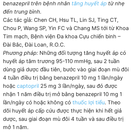
benazepril trên bệnh nhân
tăng huyết áp
từ nhẹ
đến trung bình.
Các tác gỉả: Chen CH, Hsu TL, Lin SJ, Ting CT,
Chou P, Wang SP, Yin FC và Chang MS tới từ Khoa
Tim mạch, Bệnh viện Đa khoa Cựu chiến binh –
Đài Bắc, Đài Loan, R.O.C.
Phương pháp:
Những đối tượng tăng huyết áp có
huyết áp tâm trương 95-110 mmHg, sau 2 tuần
dùng giả dược đầu tiên, bước vào giai đoạn mù đôi
4 tuần điều trị bằng benazepril 10 mg 1 lần/ngày
hoặc
captopril
25 mg 3 lần/ngày, sau đó được
nhận 1 năm điều trị mở bằng benazepril 10 mg 1
lần/ngày có hoặc không có
thuốc lợi tiểu
. Theo
dõi huyết áp cấp cứu được thực hiện khi hết giả
dược, sau giai đoạn mù đôi 4 tuần và sau điều trị
mở 1 năm.