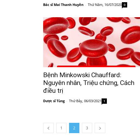
Bác sĩ Mai Thanh Huyền
-
Thứ Năm, 16/07/2020
0
Bệnh Minkowski Chauffard:
Nguyên nhân, Triệu chứng, Cách
điều trị
Dược sĩ Tùng
-
Thứ Bảy, 06/03/2021
1
1
2
3