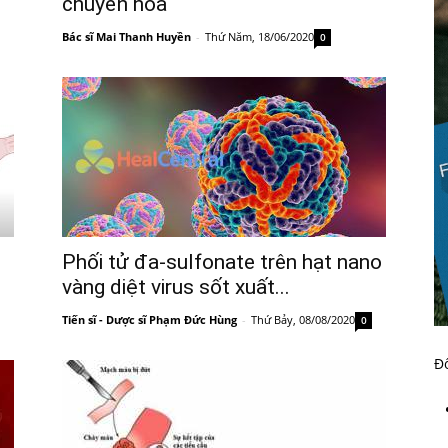
chuyển hóa
Bác sĩ Mai Thanh Huyền
-
Thứ Năm, 18/06/2020
0
Phối tử đa-sulfonate trên hạt nano
vàng diệt virus sốt xuất...
Tiến sĩ - Dược sĩ Phạm Đức Hùng
-
Thứ Bảy, 08/08/2020
0
Đố