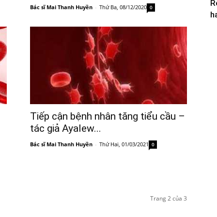
R
Bác sĩ Mai Thanh Huyền
-
Thứ Ba, 08/12/2020
0
h
Tiếp cận bệnh nhân tăng tiểu cầu –
tác giả Ayalew...
Bác sĩ Mai Thanh Huyền
-
Thứ Hai, 01/03/2021
0
Trang 2 của 3