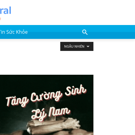
Tin Sức Khỏe
NGẪU NHIÊN