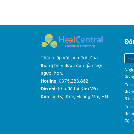
Đăn
Thành lập với sứ mệnh đưa
thông tin y dược đến gần mọi
Nhập
người hơn.
thông
Hotline:
0375.288.862
Cam 
Địa chỉ:
Khu đô thị Kim Văn –
thông
Kim Lũ, Đại Kim, Hoàng Mai, HN
Site
Cam 
thông
Cập n