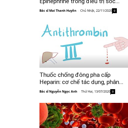
Epinephrine trong điều trị sốc...
Bác sĩ Mai Thanh Huyền
-
Chủ Nhật, 22/11/2020
0
Thuốc chống đông pha cấp
Heparin: cơ chế tác dụng, phân...
Bác sĩ Nguyễn Ngọc Anh
-
Thứ Hai, 13/07/2020
0