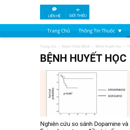
GIỚI THIỆU
LIÊN HỆ
Trang Chủ
Thông Tin Thuốc
Trang chủ
Khám Chữa Bệnh
Bệnh Huyết Học
T
BỆNH HUYẾT HỌC
Nghiên cứu so sánh Dopamine và