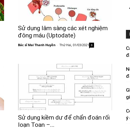
Sử dụng lâm sàng các xét nghiệm
đông máu (Uptodate)
Bác sĩ Mai Thanh Huyền
-
Thứ Hai, 01/03/2021
0
C
đ
N
đ
G
g
C
Sử dụng kiềm dư để chẩn đoán rối
ý
loạn Toan –...