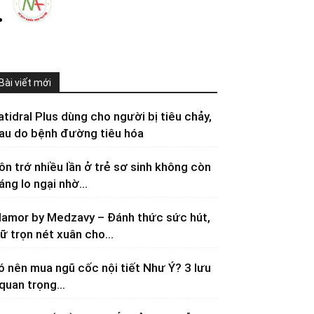
Bài viết mới
atidral Plus dùng cho người bị tiêu chảy,
au do bệnh đường tiêu hóa
ôn trớ nhiều lần ở trẻ sơ sinh không còn
áng lo ngại nhờ...
lamor by Medzavy – Đánh thức sức hút,
iữ trọn nét xuân cho...
ó nên mua ngũ cốc nội tiết Như Ý? 3 lưu
 quan trọng...