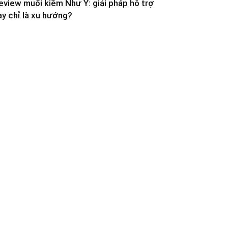
eview muối kiềm Như Ý: giải pháp hỗ trợ
ay chỉ là xu hướng?