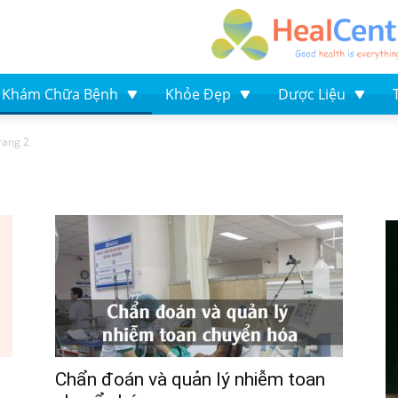
Khám Chữa Bệnh
Khỏe Đẹp
Dược Liệu
rang 2
Chẩn đoán và quản lý nhiễm toan