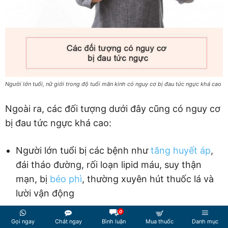
Người lớn tuổi, nữ giới trong độ tuổi mãn kinh có nguy cơ bị đau tức ngực khá cao
Ngoài ra, các đối tượng dưới đây cũng có nguy cơ
bị đau tức ngực khá cao:
Người lớn tuổi bị các bệnh như
tăng huyết áp
,
đái tháo đường, rối loạn lipid máu, suy thận
mạn, bị
béo phì
, thường xuyên hút thuốc lá và
lười vận động
Nữ giới trong độ tuổi mãn kinh
0
Gọi ngay
Chát ngay
Bình luận
Mua thuốc
Danh mục