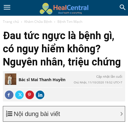
Trang chủ
Khám Chữa Bệnh
Bệnh Tim Mạch
Đau tức ngực là bệnh gì,
có nguy hiểm không?
Nguyên nhân, triệu chứng
Cập nhật lần cuối
Bác sĩ Mai Thanh Huyền
Chủ Nhật, 11/10/2020 19:52 UTC+7
Nội dung bài viết