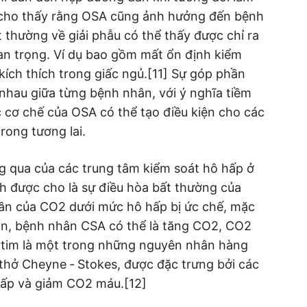
 cho thấy rằng OSA cũng ảnh hưởng đến bệnh
thường về giải phẫu có thể thấy được chỉ ra
an trọng. Ví dụ bao gồm mất ổn định kiểm
kích thích trong giấc ngủ.[11] Sự góp phần
 nhau giữa từng bệnh nhân, với ý nghĩa tiềm
c cơ chế của OSA có thể tạo điều kiện cho các
rong tương lai.
ng qua của các trung tâm kiểm soát hô hấp ở
nh được cho là sự điều hòa bất thường của
ần của CO2 dưới mức hô hấp bị ức chế, mặc
ản, bệnh nhân CSA có thể là tăng CO2, CO2
 tim là một trong những nguyên nhân hàng
 thở Cheyne ‐ Stokes, được đặc trưng bởi các
hấp và giảm CO2 máu.[12]