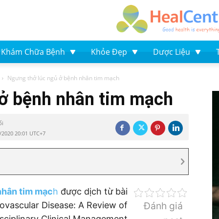
Khám Chữa Bệnh
Khỏe Đẹp
Dược Liệu
Ngưng thở lúc ngủ ở bệnh nhân tim mạch
 ở bệnh nhân tim mạch
ối
/2020 20:01 UTC+7
nhân tim mạc
h
được dịch từ bài
ovascular Disease: A Review of
Đánh giá
isciplinary Clinical Management