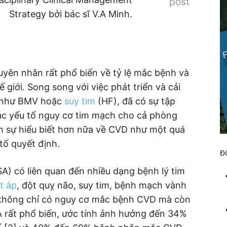
post
Strategy bởi bác sĩ V.A Minh.
yên nhân rất phổ biến về tỷ lệ mắc bệnh và
 giới. Song song với việc phát triển và cải
ết như BMV hoặc
suy tim
(HF), đã có sự tập
các yếu tố nguy cơ tim mạch cho cả phòng
nh sự hiểu biết hơn nữa về CVD như một quá
tố quyết định.
Đố
A) có liên quan đến nhiều dạng bệnh lý tim
t áp
, đột quỵ não, suy tim, bệnh mạch vành
A không chỉ có nguy cơ mắc bệnh CVD mà còn
A rất phổ biến, ước tính ảnh hưởng đến 34%