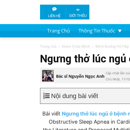
GIỚI THIỆU
LIÊN HỆ
Trang Chủ
Thông Tin Thuốc
Trang chủ
Khám Chữa Bệnh
Bệnh Đường Hô Hấp
Ngưng thở lúc ngủ
Cập nhật lần cu
Bác sĩ Nguyễn Ngọc Anh
Chủ Nhật, 11/10
Nội dung bài viết
Bài viết
Ngưng thở lúc ngủ ở bệnh 
Obstructive Sleep Apnea in Cardi
the Literature and Proposed Multid