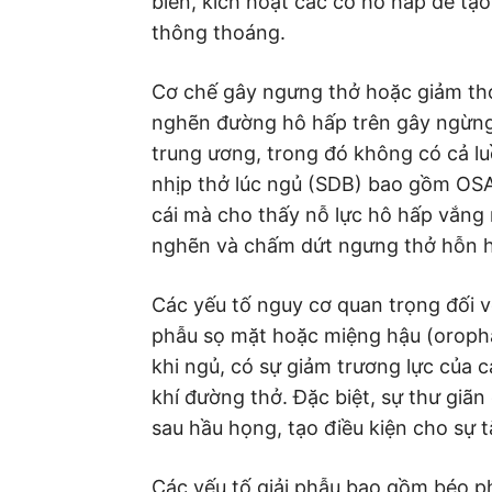
biên, kích hoạt các cơ hô hấp để tạ
thông thoáng.
Cơ chế gây ngưng thở hoặc giảm thở
nghẽn đường hô hấp trên gây ngừng
trung ương, trong đó không có cả lu
nhịp thở lúc ngủ (SDB) bao gồm OSA
cái mà cho thấy nỗ lực hô hấp vắng 
nghẽn và chấm dứt ngưng thở hỗn 
Các yếu tố nguy cơ quan trọng đối v
phẫu sọ mặt hoặc miệng hậu (oropha
khi ngủ, có sự giảm trương lực của c
khí đường thở. Đặc biệt, sự thư giãn
sau hầu họng, tạo điều kiện cho sự
Các yếu tố giải phẫu bao gồm béo p