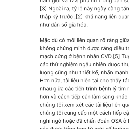
nam giới và 17% phụ nữ trong dân 
[3] Ngoài ra, tỷ lệ này ngày càng t
thập kỷ trước ,[2] khả năng liên qu
như dân số già hóa.
Mặc dù có mối liên quan rõ ràng gi
không chứng minh được rằng điều trị
mạch cứng ở bệnh nhân CVD.[5] Tuy n
các thử nghiệm ngẫu nhiên được thự
lượng cũng như thiết kế, nhấn mạnh 
Hơn nữa, tài liệu hiện tại cho thấy 
nhau giữa các tiến trình bệnh lý tim
hơn và cách tiếp cận lâm sàng khác 
chúng tôi xem xét các tài liệu liên
chúng tôi cung cấp một cách tiếp cậ
nghi ngờ hoặc đã chẩn đoán OSA ở
cáo được tổng hợp từ một số hướng 