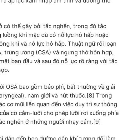
o ra áp lực xâm nhập âm tính và đường thở
 có thể gây bởi tắc nghẽn, trong đó tắc
 luồng khí mặc dù có nỗ lực hô hấp hoặc
ồng khí và nỗ lực hô hấp. Thuật ngữ rối loạn
, trung ương (CSA) và ngưng thở hỗn hợp,
mặt ban đầu và sau đó nỗ lực rõ ràng với tắc
hợp.
ới OSA bao gồm béo phì, bất thường về giải
ryngeal), nam giới và hút thuốc.[8] Trong
ác cơ mũi liên quan đến việc duy trì sự thông
 của cơ cằm-lưỡi cho phép lưỡi rơi xuống phía
 tắc nghẽn ở những người nhạy cảm.[9]
hì dẫn đến hẹp đường dẫn khí tương đối làm