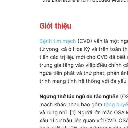
Giới thiệu
Bệnh tim mạch
(CVD) vẫn là một ngu
tử vong, cả ở Hoa Kỳ và trên toàn thế
tiến các trị liệu mới cho CVD đã bi
trung gia tăng vào việc điều chỉnh 
ngừa tiên phát và thứ phát, phản á
trình mang tính hệ thống với đa yếu 
Ngưng thở lúc ngủ do tắc nghẽn
(OS
mạch khác nhau bao gồm
tăng huyế
và rung nhĩ. [1] Người lớn mắc OS
xấu đi dự hậu liên quan với CVD. OS