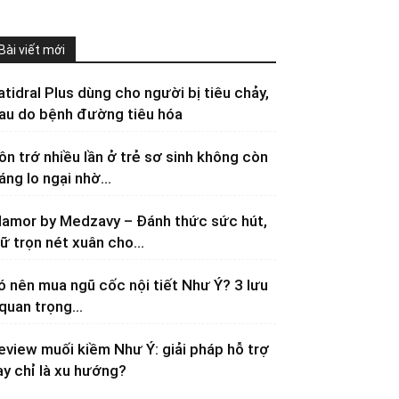
Bài viết mới
atidral Plus dùng cho người bị tiêu chảy,
au do bệnh đường tiêu hóa
ôn trớ nhiều lần ở trẻ sơ sinh không còn
áng lo ngại nhờ...
lamor by Medzavy – Đánh thức sức hút,
iữ trọn nét xuân cho...
ó nên mua ngũ cốc nội tiết Như Ý? 3 lưu
 quan trọng...
eview muối kiềm Như Ý: giải pháp hỗ trợ
ay chỉ là xu hướng?