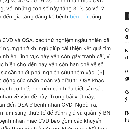
số [2] và 40% đến 60% bệnh nhân mắc CVD.
ăng, với những con số này tăng 30% so với 2
an đến gia tăng đáng kể bệnh
béo phì
cũng
C
đ
ữa CVD và OSA, các thử nghiệm ngẫu nhiên đã
 ngưng thở khi ngủ giúp cải thiện kết quả tim
N
hiên, lĩnh vực này vẫn còn gây tranh cãi, vì
đ
c hiện cho đến nay vẫn còn hạn chế về số
G
sự cần thiết phải nghiên cứu thêm vào. [6]
g
tác động của chẩn đoán và điều trị OSA khác
 mạch cụ thể, cho nên cần hiểu biết sâu sắc
C
nhau về vấn đề này. Trong bài viết này,
ý
 quan đến OSA ở bệnh nhân CVD. Ngoài ra,
n lâm sàng thực tế để đánh giá và quản lý BN
R
h
 bệnh nhân mắc CVD bao gồm các khuyến
dẫn thực hành ở các nơi khác nhau kết hợp