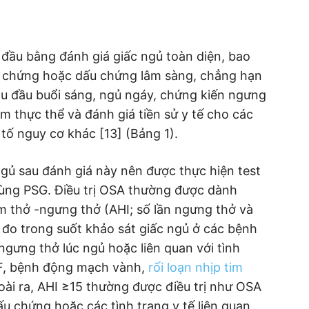
 đầu bằng đánh giá giấc ngủ toàn diện, bao
u chứng hoặc dấu chứng lâm sàng, chẳng hạn
u đầu buổi sáng, ngủ ngáy, chứng kiến ngưng
m thực thể và đánh giá tiền sử y tế cho các
tố nguy cơ khác [13] (Bảng 1).
gủ sau đánh giá này nên được thực hiện test
dùng PSG. Điều trị OSA thường được dành
m thở -ngưng thở (AHI; số lần ngưng thở và
 đo trong suốt khảo sát giấc ngủ ở các bệnh
gưng thở lúc ngủ hoặc liên quan với tình
F, bệnh động mạch vành,
rối loạn nhịp tim
ài ra, AHI ≥15 thường được điều trị như OSA
u chứng hoặc các tình trạng y tế liên quan.