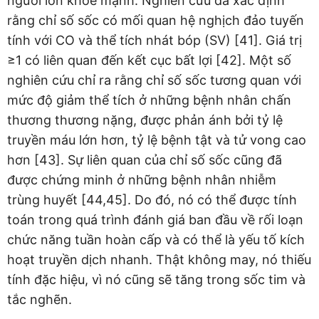
người lớn khỏe mạnh. Nghiên cứu đã xác định
rằng chỉ số sốc có mối quan hệ nghịch đảo tuyến
tính với CO và thể tích nhát bóp (SV) [41]. Giá trị
≥1 có liên quan đến kết cục bất lợi [42]. Một số
nghiên cứu chỉ ra rằng chỉ số sốc tương quan với
mức độ giảm thể tích ở những bệnh nhân chấn
thương thương nặng, được phản ánh bởi tỷ lệ
truyền máu lớn hơn, tỷ lệ bệnh tật và tử vong cao
hơn [43]. Sự liên quan của chỉ số sốc cũng đã
được chứng minh ở những bệnh nhân nhiễm
trùng huyết [44,45]. Do đó, nó có thể được tính
toán trong quá trình đánh giá ban đầu về rối loạn
chức năng tuần hoàn cấp và có thể là yếu tố kích
hoạt truyền dịch nhanh. Thật không may, nó thiếu
tính đặc hiệu, vì nó cũng sẽ tăng trong sốc tim và
tắc nghẽn.