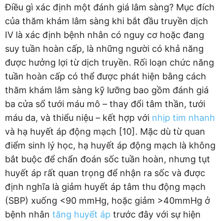
Điều gì xác định một đánh giá lâm sàng? Mục đích
của thăm khám lâm sàng khi bắt đầu truyền dịch
IV là xác định bệnh nhân có nguy cơ hoặc đang
suy tuần hoàn cấp, là những người có khả năng
được hưởng lợi từ dịch truyền. Rối loạn chức năng
tuần hoàn cấp có thể được phát hiện bằng cách
thăm khám lâm sàng kỹ lưỡng bao gồm đánh giá
ba cửa sổ tưới máu mô – thay đổi tâm thần, tưới
máu da, và thiểu niệu – kết hợp với
nhịp tim nhanh
và hạ huyết áp động mạch [10]. Mặc dù từ quan
điểm sinh lý học, hạ huyết áp động mạch là không
bắt buộc để chẩn đoán sốc tuần hoàn, nhưng tụt
huyết áp rất quan trọng để nhận ra sốc và được
định nghĩa là giảm huyết áp tâm thu động mạch
(SBP) xuống <90 mmHg, hoặc giảm >40mmHg ở
bệnh nhân
tăng huyết áp
trước đây với sự hiện