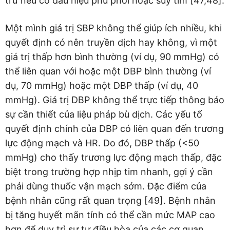
trừ nếu có dấu hiệu phù phổi hoặc suy tim [47,48].
Một mình giá trị SBP không thể giúp ích nhiều, khi
quyết định có nên truyền dịch hay không, vì một
giá trị thấp hơn bình thường (ví dụ, 90 mmHg) có
thể liên quan với hoặc một DBP bình thường (ví
dụ, 70 mmHg) hoặc một DBP thấp (ví dụ, 40
mmHg). Giá trị DBP không thể trực tiếp thông báo
sự cần thiết của liệu pháp bù dịch. Các yếu tố
quyết định chính của DBP có liên quan đến trương
lực động mạch và HR. Do đó, DBP thấp (<50
mmHg) cho thấy trương lực động mạch thấp, đặc
biệt trong trường hợp nhịp tim nhanh, gợi ý cần
phải dùng thuốc vận mạch sớm. Đặc điểm của
bệnh nhân cũng rất quan trọng [49]. Bệnh nhân
bị tăng huyết mãn tính có thể cần mức MAP cao
hơn để duy trì sự tự điều hòa của các cơ quan.